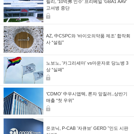
릴리, ‘10억弗 인수’ 프리베일 'GBA1 AAV'
고셔병 중단
AZ, 中CSPC와 ‘바이오의약품 제조’ 합작회
사 “설립”
노보노, '카그리세마' vs마운자로 당뇨병 3
상 “실패”
‘CDMO’ 中우시앱텍, 론자 앞질러..상반기
매출 “첫 우위”
온코닉, P-CAB '자큐보' GERD "인도 시판