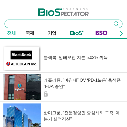
본문 바로가기
주요 메뉴
바이오스펙테이터
통
검색
합
검
전체
국제
기업
색
기사 목록
블랙록, 알테오젠 지분 5.03% 취득
레플리뮨, "마침내" OV ‘PD-1불응' 흑색종
"FDA 승인"
한미그룹, "전문경영인 중심체제 구축, 매
분기 실적경신”