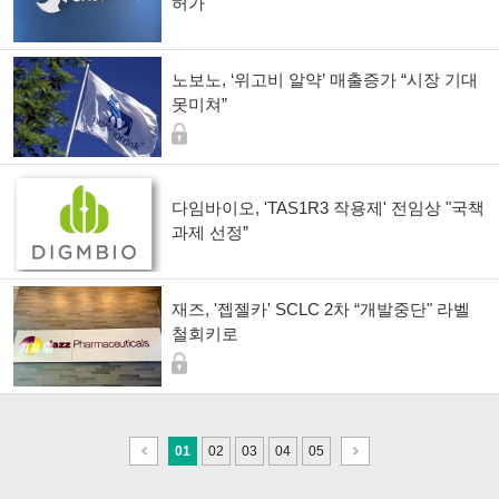
허가"
노보노, ‘위고비 알약’ 매출증가 “시장 기대
못미쳐”
다임바이오, 'TAS1R3 작용제' 전임상 "국책
과제 선정”
재즈, '젭젤카' SCLC 2차 “개발중단" 라벨
철회키로
이
다
01
02
03
04
05
전
음