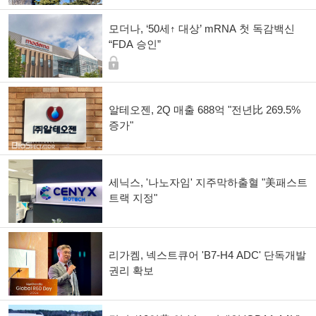
모더나, ‘50세↑ 대상’ mRNA 첫 독감백신
“FDA 승인”
알테오젠, 2Q 매출 688억 "전년比 269.5%
증가"
세닉스, '나노자임' 지주막하출혈 "美패스트
트랙 지정"
리가켐, 넥스트큐어 'B7-H4 ADC' 단독개발
권리 확보