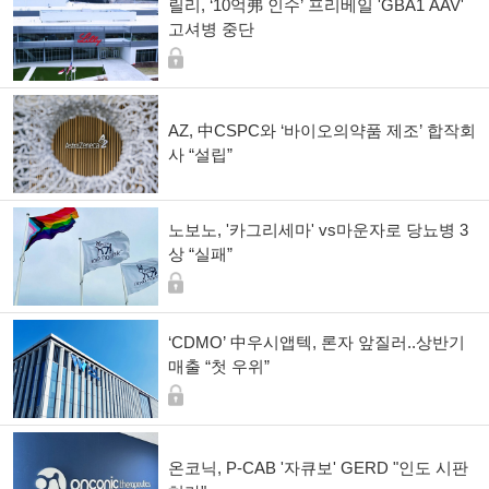
릴리, ‘10억弗 인수’ 프리베일 'GBA1 AAV'
고셔병 중단
AZ, 中CSPC와 ‘바이오의약품 제조’ 합작회
사 “설립”
노보노, '카그리세마' vs마운자로 당뇨병 3
상 “실패”
‘CDMO’ 中우시앱텍, 론자 앞질러..상반기
매출 “첫 우위”
온코닉, P-CAB '자큐보' GERD "인도 시판