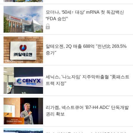
모더나, ‘50세↑ 대상’ mRNA 첫 독감백신
“FDA 승인”
알테오젠, 2Q 매출 688억 "전년比 269.5%
증가"
세닉스, '나노자임' 지주막하출혈 "美패스트
트랙 지정"
리가켐, 넥스트큐어 'B7-H4 ADC' 단독개발
권리 확보