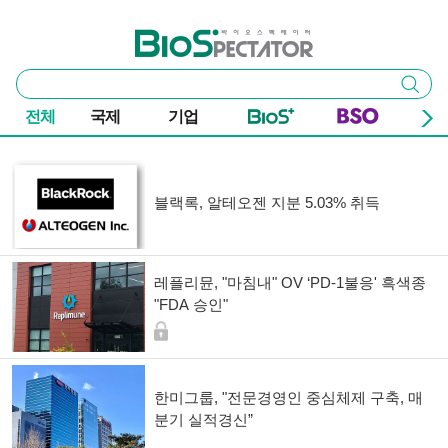
본문 바로가기
주요 메뉴
바이오스펙테이터
통
검색
합
검
전체
국제
기업
색
기사 목록
블랙록, 알테오젠 지분 5.03% 취득
레플리뮨, "마침내" OV ‘PD-1불응' 흑색종
"FDA 승인"
한미그룹, "전문경영인 중심체제 구축, 매
분기 실적경신”