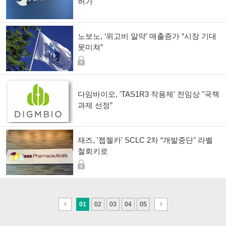
허가"
노보노, ‘위고비 알약’ 매출증가 “시장 기대
못미쳐”
다임바이오, 'TAS1R3 작용제' 전임상 "국책
과제 선정”
재즈, '젭젤카' SCLC 2차 “개발중단" 라벨
철회키로
이
다
01
02
03
04
05
전
음