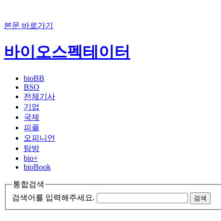
본문 바로가기
바이오스펙테이터
bioBB
BSO
전체기사
기업
국제
피플
오피니언
탐방
bio+
bioBook
통합검색
검색어를 입력해주세요.
검색