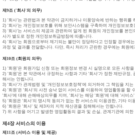
제9조 ('회사'의 의무)
1) '회사'는 관련법과 본 약관이 금지하거나 미풍양속에 반하는 행위
2) '회사'는 개인정보보호를 위해 보안시스템을 구축하며 개인정보보
3) ‘회사’는 서비스의 제공과 관련하여 알게 된 회원의 개인정보를 본
사가 별도로 정한 개인정보취급방침에 따릅니다.
4) '회사'는 회원으로부터 제기되는 불만이 정당하다고 인정할 경우에
과정 및 결과를 전달합니다. 다만, 즉시 처리가 곤란한 경우에는 회원에
제10조 (회원의 의무)
1) '회원'은 회원가입 신청 또는 회원정보 변경 시 실명으로 모든 사항
2) '회원'은 본 약관에서 규정하는 사항과 기타 '회사'가 정한 제반규정
해서는 안됩니다.
3) '회사'가 관계법령 및 '개인정보보호정책'에 의거하여 그 책임을 지
4) '회원'은 '회사'의 사전 승낙 없이 서비스를 이용하여 영업활동을 할 
'회사'에 대해 손해배상의무를 지며, '회사'는 해당 '회원'에 대해 '서
5) '회원은 '회사'의 명시적 동의가 없는 한 서비스의 이용권한, 기타
6) '회원은 '회사' 및 제3자의 지적 재산권을 침해해서는 안됩니다.
7) 위 사항을 어기고 발생한 영업활동의 결과 및 손실, 관계기관에 의한 
제4장 서비스의 이용
제11조 (서비스 이용 및 제공)