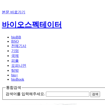
본문 바로가기
바이오스펙테이터
bioBB
BSO
전체기사
기업
국제
피플
오피니언
탐방
bio+
bioBook
통합검색
검색어를 입력해주세요.
검색