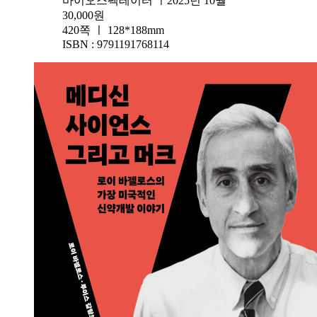
바이오스펙테이터 ㅣ2025년 10월
30,000원
420쪽 ㅣ 128*188mm
ISBN : 9791191768114