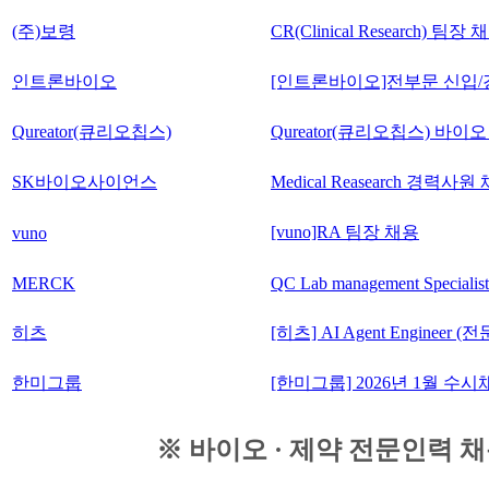
(주)보령
CR(Clinical Research) 팀장 
인트론바이오
[인트론바이오]전부문 신입/
Qureator(큐리오칩스)
Qureator(큐리오칩스) 바이
SK바이오사이언스
Medical Reasearch 경력사원
[vuno]RA 팀장 채용
vuno
MERCK
QC Lab management Specialist
히츠
[히츠] AI Agent Enginee
한미그룹
[한미그룹] 2026년 1월 수시
※ 바이오 · 제약 전문인력 채용공고 