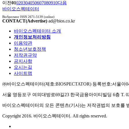
이전
01
02
03
04
05
06
07
08
09
10
다음
바이오스펙테이터
BioSpectator ISSN 2671-5139 (online)
CONTACT(Advertise)
ad@bios.co.kr
바이오스펙테이터 소개
개인정보처리방침
이용약관
청소년보호정책
저작권규약
공지사항
오시는길
사이트맵
㈜바이오스펙테이터(제호:BIOSPECTATOR)
등록번호:서울아04
서울 영등포구 여의대방로69길23 한국금융아이티빌딩 6층
T. 
바이오스펙테이터의 모든 콘텐츠(기사)는 저작권법의 보호를 받으며
Copyright 2016. 바이오스펙테이터. All rights reserved.