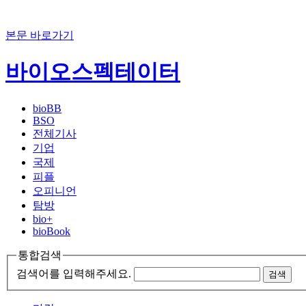
본문 바로가기
바이오스펙테이터
bioBB
BSO
전체기사
기업
국제
피플
오피니언
탐방
bio+
bioBook
통합검색
검색어를 입력해주세요.
검색