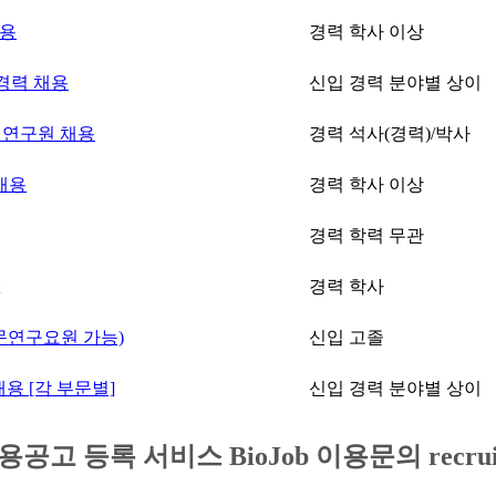
채용
경력
학사 이상
경력 채용
신입 경력
분야별 상이
오 연구원 채용
경력
석사(경력)/박사
 채용
경력
학사 이상
경력
학력 무관
경력
학사
r (전문연구요원 가능)
신입
고졸
채용 [각 부문별]
신입 경력
분야별 상이
등록 서비스 BioJob 이용문의 recruit@bio