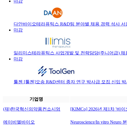
마감
다안바이오테라퓨틱스
R&D팀 분야별 채용
경력
석사
서
마감
일리미스테라퓨틱스
사업개발 및 전략담당(주니어급) 채
마감
툴젠
[툴젠]오송 R&D센터 종자 연구 박사급 모집
신입
박
기업명
(재)한국혁신의약품컨소시엄
[KIMCo] 2026년 제1차 '
에이비엘바이오
Neuroscience/In vitro 