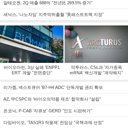
알테오젠, 2Q 매출 688억 "전년比 269.5% 증가"
세닉스, '나노자임' 지주막하출혈 "美패스트트랙 지정"
바이오마린, 3상 실패 'ENPP1
악투러스, CSL과 '자가증폭
ERT' 개발 "전면중단"
mRNA' 백신개발 "계약해지"
리가켐, 넥스트큐어 'B7-H4 ADC' 단독개발 권리 확보
AZ, 中CSPC와 ‘바이오의약품 제조’ 합작회사 “설립”
온코닉, P-CAB '자큐보' GERD "인도 시판허가"
다임바이오, 'TAS1R3 작용제' 전임상 "국책과제 선정”