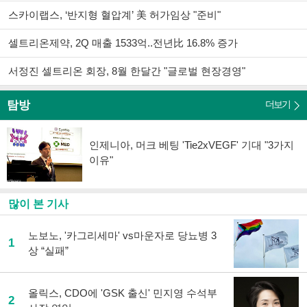
스카이랩스, ‘반지형 혈압계’ 美 허가임상 "준비"
셀트리온제약, 2Q 매출 1533억..전년比 16.8% 증가
서정진 셀트리온 회장, 8월 한달간 "글로벌 현장경영"
탐방
탐방
더보기
인제니아, 머크 베팅 'Tie2xVEGF' 기대 "3가지
이유"
많이 본 기사
노보노, '카그리세마' vs마운자로 당뇨병 3
1
상 “실패”
올릭스, CDO에 'GSK 출신' 민지영 수석부
2