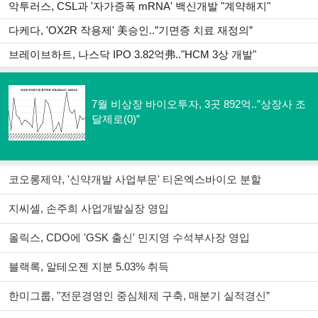
악투러스, CSL과 '자가증폭 mRNA' 백신개발 "계약해지"
다케다, 'OX2R 작용제' 美승인..”기면증 치료 재정의”
브레이브하트, 나스닥 IPO 3.82억弗.."HCM 3상 개발"
오피니언
7월 비상장 바이오투자, 3곳 892억..”상장사 조
달제로(0)”
코오롱제약, '신약개발 사업부문' 티온엑스바이오 분할
지씨셀, 손주희 사업개발실장 영입
올릭스, CDO에 'GSK 출신' 민지영 수석부사장 영입
블랙록, 알테오젠 지분 5.03% 취득
한미그룹, "전문경영인 중심체제 구축, 매분기 실적경신”