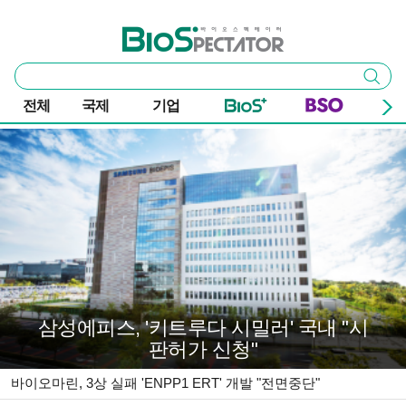
본문 바로가기
주요 메뉴
바이오스펙테이터
통
검색
합
검
전체
국제
기업
색
메인 탑뉴스
삼성에피스, '키트루다 시밀러' 국내 "시
판허가 신청"
바이오마린, 3상 실패 'ENPP1 ERT' 개발 "전면중단"