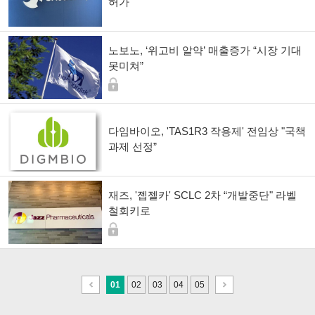
허가"
노보노, ‘위고비 알약’ 매출증가 “시장 기대
못미쳐”
다임바이오, 'TAS1R3 작용제' 전임상 "국책
과제 선정”
재즈, '젭젤카' SCLC 2차 “개발중단" 라벨
철회키로
이
다
01
02
03
04
05
전
음