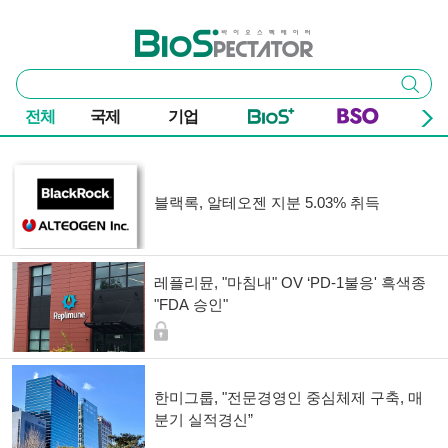
본문 바로가기
주요 메뉴
바이오스펙테이터
통
검색
합
검
전체
국제
기업
색
기사 목록
블랙록, 알테오젠 지분 5.03% 취득
레플리뮨, "마침내" OV ‘PD-1불응' 흑색종
"FDA 승인"
한미그룹, "전문경영인 중심체제 구축, 매
분기 실적경신”