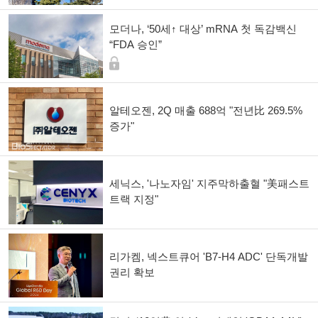
모더나, ‘50세↑ 대상’ mRNA 첫 독감백신
“FDA 승인”
알테오젠, 2Q 매출 688억 "전년比 269.5%
증가"
세닉스, '나노자임' 지주막하출혈 "美패스트
트랙 지정"
리가켐, 넥스트큐어 'B7-H4 ADC' 단독개발
권리 확보