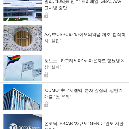
릴리, ‘10억弗 인수’ 프리베일 'GBA1 AAV'
고셔병 중단
AZ, 中CSPC와 ‘바이오의약품 제조’ 합작회
사 “설립”
노보노, '카그리세마' vs마운자로 당뇨병 3
상 “실패”
‘CDMO’ 中우시앱텍, 론자 앞질러..상반기
매출 “첫 우위”
온코닉, P-CAB '자큐보' GERD "인도 시판