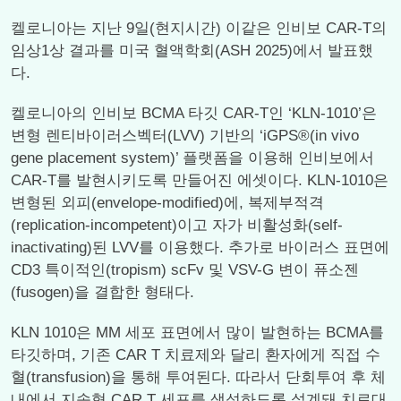
켈로니아는 지난 9일(현지시간) 이같은 인비보 CAR-T의
임상1상 결과를 미국 혈액학회(ASH 2025)에서 발표했
다.
켈로니아의 인비보 BCMA 타깃 CAR-T인 ‘KLN-1010’은
변형 렌티바이러스벡터(LVV) 기반의 ‘iGPS®(in vivo
gene placement system)’ 플랫폼을 이용해 인비보에서
CAR-T를 발현시키도록 만들어진 에셋이다. KLN-1010은
변형된 외피(envelope-modified)에, 복제부적격
(replication-incompetent)이고 자가 비활성화(self-
inactivating)된 LVV를 이용했다. 추가로 바이러스 표면에
CD3 특이적인(tropism) scFv 및 VSV-G 변이 퓨소젠
(fusogen)을 결합한 형태다.
KLN 1010은 MM 세포 표면에서 많이 발현하는 BCMA를
타깃하며, 기존 CAR T 치료제와 달리 환자에게 직접 수
혈(transfusion)을 통해 투여된다. 따라서 단회투여 후 체
내에서 지속형 CAR T 세포를 생성하도록 설계돼 치료대