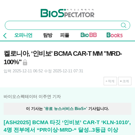
본문 바로가기
주요 메뉴
바이오스펙테이터
통
검색
합
검
오피니언
탐방
피플
색
기사본문
켈로니아, ‘인비보’ BCMA CAR-T MM "MRD-
100%"
입력 2025-12-11 06:52
수정 2025-12-11 07:31
작게
크게
바이오스펙테이터 이주연 기자
이 기사는
'유료 뉴스서비스 BioS+'
기사입니다.
[ASH2025] BCMA 타깃 ‘인비보’ CAR-T ‘KLN-1010’,
4명 전부에서 “PR이상·MRD-“ 달성..3등급 이상