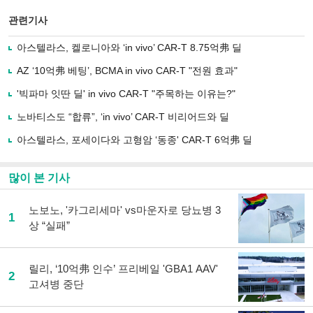
스
기사
북
공유
관련기사
으
하기
로
아스텔라스, 켈로니아와 ‘in vivo’ CAR-T 8.75억弗 딜
기
사
AZ ‘10억弗 베팅’, BCMA in vivo CAR-T "전원 효과"
공
유
'빅파마 잇딴 딜' in vivo CAR-T "주목하는 이유는?"
하
노바티스도 “합류”, ‘in vivo’ CAR-T 비리어드와 딜
기
아스텔라스, 포세이다와 고형암 ‘동종' CAR-T 6억弗 딜
많이 본 기사
노보노, '카그리세마' vs마운자로 당뇨병 3
1
상 “실패”
릴리, ‘10억弗 인수’ 프리베일 'GBA1 AAV'
2
고셔병 중단