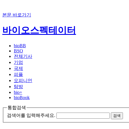
본문 바로가기
바이오스펙테이터
bioBB
BSO
전체기사
기업
국제
피플
오피니언
탐방
bio+
bioBook
통합검색
검색어를 입력해주세요.
검색