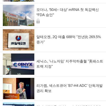
모더나, ‘50세↑ 대상’ mRNA 첫 독감백신
“FDA 승인”
알테오젠, 2Q 매출 688억 "전년比 269.5%
증가"
세닉스, '나노자임' 지주막하출혈 "美패스트
트랙 지정"
리가켐, 넥스트큐어 'B7-H4 ADC' 단독개발
권리 확보