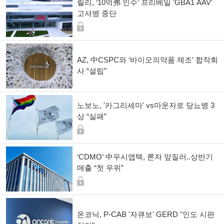
릴리, ‘10억弗 인수’ 프리베일 'GBA1 AAV'
고셔병 중단
AZ, 中CSPC와 ‘바이오의약품 제조’ 합작회
사 “설립”
노보노, '카그리세마' vs마운자로 당뇨병 3
상 “실패”
‘CDMO’ 中우시앱텍, 론자 앞질러..상반기
매출 “첫 우위”
온코닉, P-CAB '자큐보' GERD "인도 시판