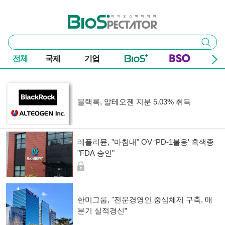
본문 바로가기
주요 메뉴
바이오스펙테이터
통
검색
합
검
전체
국제
기업
색
기사 목록
블랙록, 알테오젠 지분 5.03% 취득
레플리뮨, "마침내" OV ‘PD-1불응' 흑색종
"FDA 승인"
한미그룹, "전문경영인 중심체제 구축, 매
분기 실적경신”