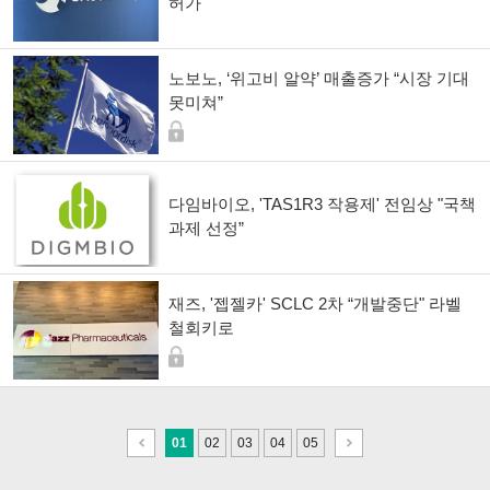
허가"
노보노, ‘위고비 알약’ 매출증가 “시장 기대
못미쳐”
다임바이오, 'TAS1R3 작용제' 전임상 "국책
과제 선정”
재즈, '젭젤카' SCLC 2차 “개발중단" 라벨
철회키로
이
다
01
02
03
04
05
전
음