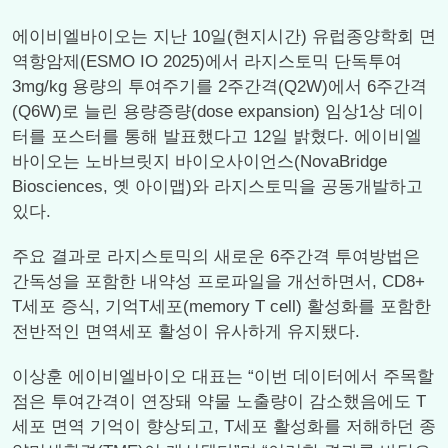
에이비엘바이오는 지난 10일(현지시간) 유럽종양학회 면
역항암제(ESMO IO 2025)에서 라지스토믹 단독투여
3mg/kg 용량의 투여주기를 2주간격(Q2W)에서 6주간격
(Q6W)로 늘린 용량증량(dose expansion) 임상1상 데이
터를 포스터를 통해 발표했다고 12일 밝혔다. 에이비엘
바이오는 노바브릿지 바이오사이언스(NovaBridge
Biosciences, 옛 아이맵)와 라지스토믹을 공동개발하고
있다.
주요 결과로 라지스토믹의 새로운 6주간격 투여방법은
간독성을 포함한 내약성 프로파일을 개선하면서, CD8+
T세포 증식, 기억T세포(memory T cell) 활성화를 포함한
전반적인 면역세포 활성이 유사하게 유지됐다.
이상훈 에이비엘바이오 대표는 “이번 데이터에서 주목할
점은 투여간격이 연장돼 약물 노출량이 감소했음에도 T
세포 면역 기억이 향상되고, T세포 활성화를 저해하던 종