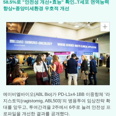
58.5%로 "안전성 개선+효능" 확인..T세포 면역능력
향상+종양미세환경 우호적 개선
에이비엘바이오(ABL Bio)가 PD-L1x4-1BB 이중항체 ‘라
지스토믹(ragistomig, ABL503)’의 병용투여 임상전략 확
대를 앞두고, 투여간격을 2주에서 6주로 늘려 안전성 프
로파일을 개선한 결과를 공개했다.