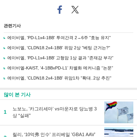
페
트위
이
터로
스
기사
북
공유
관련기사
으
하기
로
에이비엘, 'PD-L1x4-1BB' 투여간격 2→6주 "효능 유지"
기
사
에이비엘, 'CLDN18.2x4-1BB' 위암 2상 "베팅 근거는?"
공
유
에이비엘, ‘PD-L1x4-1BB’ 고형암 1상 결과 “존재감 부각”
하
에이비엘-KAIST, ‘4-1BBxPD-L1’ 차별화 메커니즘 “논문”
기
에이비엘, 'CLDN18.2x4-1BB' 위암1차 "확대..2상 추진"
많이 본 기사
노보노, '카그리세마' vs마운자로 당뇨병 3
1
상 “실패”
릴리, ‘10억弗 인수’ 프리베일 'GBA1 AAV'