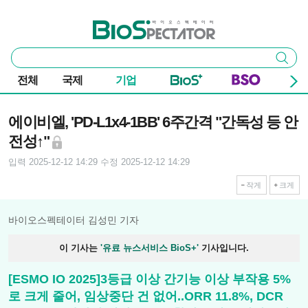
본문 바로가기
주요 메뉴
바이오스펙테이터
통
검색
합
검
전체
국제
기업
색
기사본문
에이비엘, 'PD-L1x4-1BB' 6주간격 "간독성 등 안
전성↑"
입력 2025-12-12 14:29
수정 2025-12-12 14:29
작게
크게
바이오스펙테이터 김성민 기자
이 기사는
'유료 뉴스서비스 BioS+'
기사입니다.
[ESMO IO 2025]3등급 이상 간기능 이상 부작용 5%
로 크게 줄어, 임상중단 건 없어..ORR 11.8%, DCR