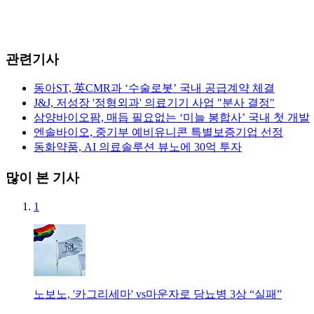
관련기사
동아ST, 英CMR과 ‘수술로봇’ 국내 공급계약 체결
J&J, 저성장 '정형외과' 의료기기 사업 "분사 결정"
삼양바이오팜, 매듭 필요없는 ‘미늘 봉합사’ 국내 첫 개발
엔솔바이오, 중기부 예비유니콘 특별보증기업 선정
동화약품, AI 의료솔루션 뷰노에 30억 투자
많이 본 기사
1
노보노, '카그리세마' vs마운자로 당뇨병 3상 “실패”