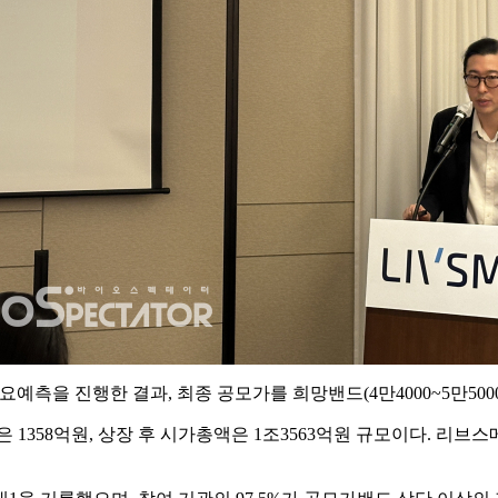
요예측을 진행한 결과, 최종 공모가를 희망밴드(4만4000~5만500
1358억원, 상장 후 시가총액은 1조3563억원 규모이다. 리브스