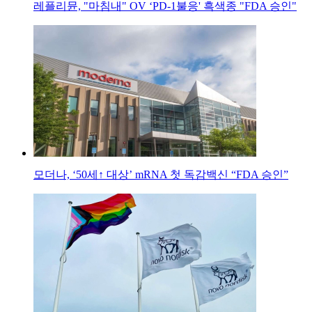
레플리뮨, "마침내" OV ‘PD-1불응' 흑색종 "FDA 승인"
모더나, ‘50세↑ 대상’ mRNA 첫 독감백신 “FDA 승인”