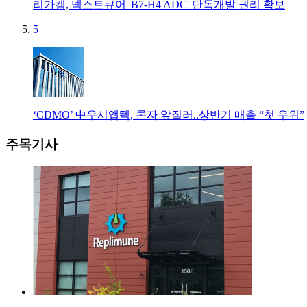
리가켐, 넥스트큐어 'B7-H4 ADC' 단독개발 권리 확보
5
‘CDMO’ 中우시앱텍, 론자 앞질러..상반기 매출 “첫 우위”
주목기사