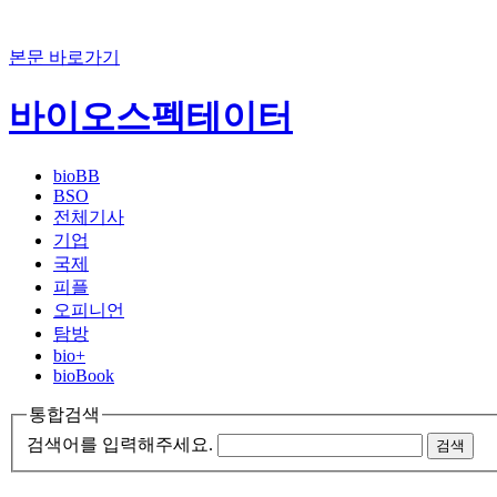
본문 바로가기
바이오스펙테이터
bioBB
BSO
전체기사
기업
국제
피플
오피니언
탐방
bio+
bioBook
통합검색
검색어를 입력해주세요.
검색