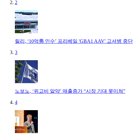
2
릴리, ‘10억弗 인수’ 프리베일 'GBA1 AAV' 고셔병 중단
3
노보노, ‘위고비 알약’ 매출증가 “시장 기대 못미쳐”
4