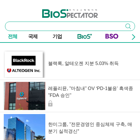
본문 바로가기
주요 메뉴
바이오스펙테이터
통
검색
합
검
전체
국제
기업
색
기사 목록
블랙록, 알테오젠 지분 5.03% 취득
레플리뮨, "마침내" OV ‘PD-1불응' 흑색종
"FDA 승인"
한미그룹, "전문경영인 중심체제 구축, 매
분기 실적경신”