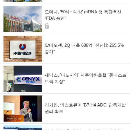
모더나, ‘50세↑ 대상’ mRNA 첫 독감백신
“FDA 승인”
알테오젠, 2Q 매출 688억 "전년比 269.5%
증가"
세닉스, '나노자임' 지주막하출혈 "美패스트
트랙 지정"
리가켐, 넥스트큐어 'B7-H4 ADC' 단독개발
권리 확보