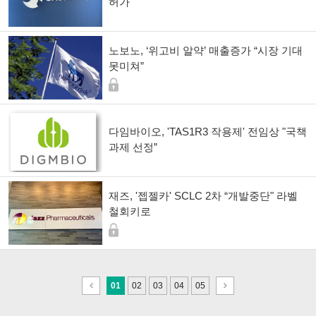
허가"
노보노, ‘위고비 알약’ 매출증가 “시장 기대
못미쳐”
다임바이오, 'TAS1R3 작용제' 전임상 "국책
과제 선정”
재즈, '젭젤카' SCLC 2차 “개발중단" 라벨
철회키로
이
다
01
02
03
04
05
전
음