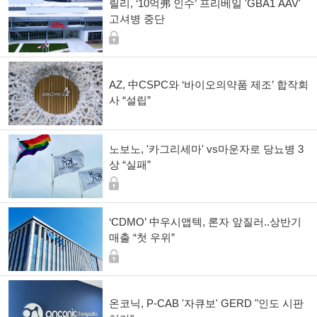
릴리, ‘10억弗 인수’ 프리베일 'GBA1 AAV'
고셔병 중단
AZ, 中CSPC와 ‘바이오의약품 제조’ 합작회
사 “설립”
노보노, '카그리세마' vs마운자로 당뇨병 3
상 “실패”
‘CDMO’ 中우시앱텍, 론자 앞질러..상반기
매출 “첫 우위”
온코닉, P-CAB '자큐보' GERD "인도 시판