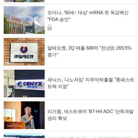
모더나, ‘50세↑ 대상’ mRNA 첫 독감백신
“FDA 승인”
알테오젠, 2Q 매출 688억 "전년比 269.5%
증가"
세닉스, '나노자임' 지주막하출혈 "美패스트
트랙 지정"
리가켐, 넥스트큐어 'B7-H4 ADC' 단독개발
권리 확보