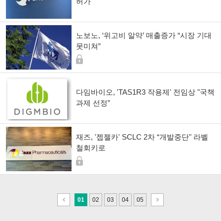
허가"
노보노, ‘위고비 알약’ 매출증가 “시장 기대
못미쳐”
다임바이오, 'TAS1R3 작용제' 전임상 "국책
과제 선정”
재즈, '젭젤카' SCLC 2차 “개발중단" 라벨
철회키로
이
다
01
02
03
04
05
전
음