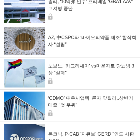
릴리, ‘10억弗 인수’ 프리베일 'GBA1 AAV'
고셔병 중단
AZ, 中CSPC와 ‘바이오의약품 제조’ 합작회
사 “설립”
노보노, '카그리세마' vs마운자로 당뇨병 3
상 “실패”
‘CDMO’ 中우시앱텍, 론자 앞질러..상반기
매출 “첫 우위”
온코닉, P-CAB '자큐보' GERD "인도 시판