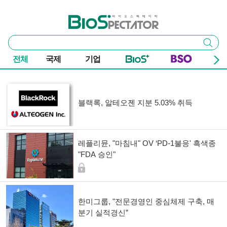
본문 바로가기
주요 메뉴
바이오스펙테이터
통
검색
합
검
전체
국제
기업
색
기사 목록
블랙록, 알테오젠 지분 5.03% 취득
레플리뮨, "마침내" OV ‘PD-1불응' 흑색종
"FDA 승인"
한미그룹, "전문경영인 중심체제 구축, 매
분기 실적경신”