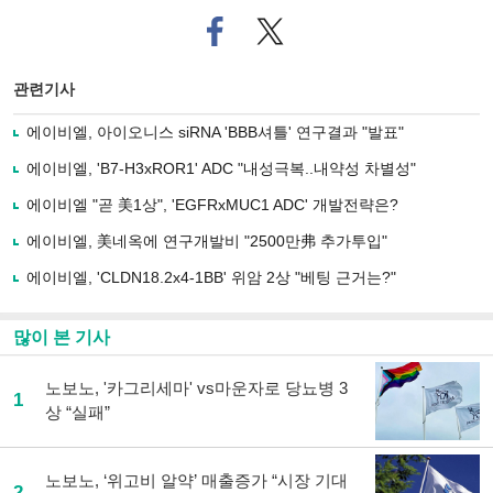
페
트위
이
터로
스
기사
북
공유
관련기사
으
하기
로
에이비엘, 아이오니스 siRNA 'BBB셔틀' 연구결과 "발표"
기
사
에이비엘, 'B7-H3xROR1' ADC "내성극복..내약성 차별성"
공
유
에이비엘 "곧 美1상", 'EGFRxMUC1 ADC' 개발전략은?
하
에이비엘, 美네옥에 연구개발비 "2500만弗 추가투입"
기
에이비엘, 'CLDN18.2x4-1BB' 위암 2상 "베팅 근거는?"
많이 본 기사
노보노, '카그리세마' vs마운자로 당뇨병 3
1
상 “실패”
노보노, ‘위고비 알약’ 매출증가 “시장 기대
2