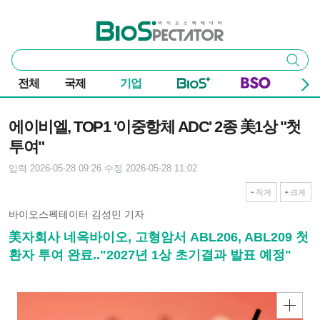
본문 바로가기
주요 메뉴
바이오스펙테이터
통
검색
합
검
전체
국제
기업
색
기사본문
에이비엘, TOP1 '이중항체 ADC' 2종 美1상 "첫
투여"
입력 2026-05-28 09:26
수정 2026-05-28 11:02
작게
크게
바이오스펙테이터 김성민 기자
美자회사 네옥바이오, 고형암서 ABL206, ABL209 첫
환자 투여 완료.."2027년 1상 초기결과 발표 예정"