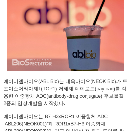
에이비엘바이오(ABL Bio)는 네옥바이오(NEOK Bio)가 토
포이소머라아제1(TOP1) 저해제 페이로드(payload)를 적
용한 이중항체 ADC(antibody-drug conjugate) 후보물질
2종의 임상개발을 시작했다.
에이비엘바이오는 B7-H3xROR1 이중항체 ADC
‘ABL206(NEOK001)’과 ROR1xB7-H3 이중항체