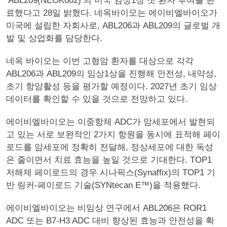
‘ABL209(NEOK002)’의 미국 임상1상 첫 환자 투여를 완
료했다고 28일 밝혔다. 네옥바이오는 에이비엘바이오가
미국에 설립한 자회사로, ABL206과 ABL209의 글로벌 개
발 및 상업화를 담당한다.
네옥 바이오는 이번 고형암 환자를 대상으로 각각
ABL206과 ABL209의 임상1상을 진행해 안전성, 내약성,
초기 항암활성 등을 평가할 예정이다. 2027년 초기 임상
데이터를 확인할 수 있을 것으로 전망하고 있다.
에이비엘바이오는 이중항체 ADC가 암세포에서 발현되
고 있는 서로 보완적인 2가지 항원을 동시에 표적해 페이
로드를 암세포에 정확히 전달해, 정상세포에 대한 독성
은 줄이면서 치료 효능을 높일 것으로 기대한다. TOP1
저해제 페이로드의 경우 시나픽스(Synaffix)의 TOP1 기
반 링커-페이로드 기술(SYNtecan E™)을 적용했다.
에이비엘바이오는 비임상 연구에서 ABL206은 ROR1
ADC 또는 B7-H3 ADC 대비 향상된 효능과 안전성을 확