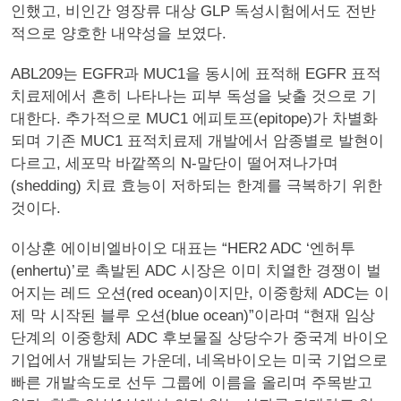
인했고, 비인간 영장류 대상 GLP 독성시험에서도 전반
적으로 양호한 내약성을 보였다.
ABL209는 EGFR과 MUC1을 동시에 표적해 EGFR 표적
치료제에서 흔히 나타나는 피부 독성을 낮출 것으로 기
대한다. 추가적으로 MUC1 에피토프(epitope)가 차별화
되며 기존 MUC1 표적치료제 개발에서 암종별로 발현이
다르고, 세포막 바깥쪽의 N-말단이 떨어져나가며
(shedding) 치료 효능이 저하되는 한계를 극복하기 위한
것이다.
이상훈 에이비엘바이오 대표는 “HER2 ADC ‘엔허투
(enhertu)’로 촉발된 ADC 시장은 이미 치열한 경쟁이 벌
어지는 레드 오션(red ocean)이지만, 이중항체 ADC는 이
제 막 시작된 블루 오션(blue ocean)”이라며 “현재 임상
단계의 이중항체 ADC 후보물질 상당수가 중국계 바이오
기업에서 개발되는 가운데, 네옥바이오는 미국 기업으로
빠른 개발속도로 선두 그룹에 이름을 올리며 주목받고