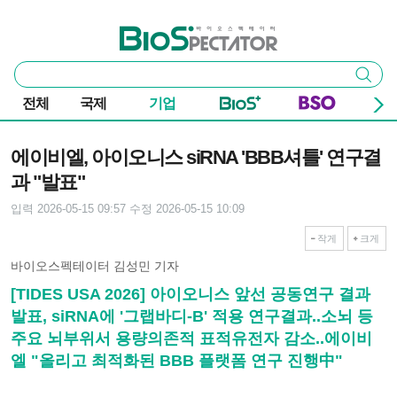
본문 바로가기
주요 메뉴
바이오스펙테이터
통
검색
합
검
전체
국제
기업
색
기사본문
에이비엘, 아이오니스 siRNA 'BBB셔틀' 연구결
과 "발표"
입력 2026-05-15 09:57
수정 2026-05-15 10:09
작게
크게
바이오스펙테이터 김성민 기자
[TIDES USA 2026] 아이오니스 앞선 공동연구 결과
발표, siRNA에 '그랩바디-B' 적용 연구결과..소뇌 등
주요 뇌부위서 용량의존적 표적유전자 감소..에이비
엘 "올리고 최적화된 BBB 플랫폼 연구 진행中"