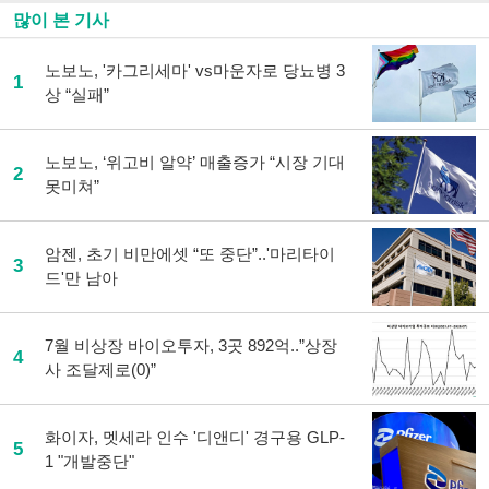
많이 본 기사
노보노, '카그리세마' vs마운자로 당뇨병 3
1
상 “실패”
노보노, ‘위고비 알약’ 매출증가 “시장 기대
2
못미쳐”
암젠, 초기 비만에셋 “또 중단”..'마리타이
3
드'만 남아
7월 비상장 바이오투자, 3곳 892억..”상장
4
사 조달제로(0)”
화이자, 멧세라 인수 '디앤디' 경구용 GLP-
5
1 "개발중단"