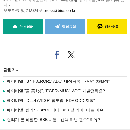
<저작권자 © 바이오스펙테이터 무단전재 및 재배포, AI학습 이용 금
지>
보도자료 및 기사제보
press@bios.co.kr
뉴스레터
텔레그램
카카오톡
페
트위
이
터로
스
기사
북
공유
관련기사
으
하기
로
에이비엘, 'B7-H3xROR1' ADC "내성극복..내약성 차별성"
기
사
에이비엘 "곧 美1상", 'EGFRxMUC1 ADC' 개발전략은?
공
유
에이비엘, 'DLL4xVEGF' 담도암 "FDA ODD 지정"
하
에이비엘, 릴리와 '3rd 빅파마' BBB 딜 의미 "다른 이유"
기
릴리가 본 뇌질환 'BBB 셔틀' "선택 아닌 필수" 이유?