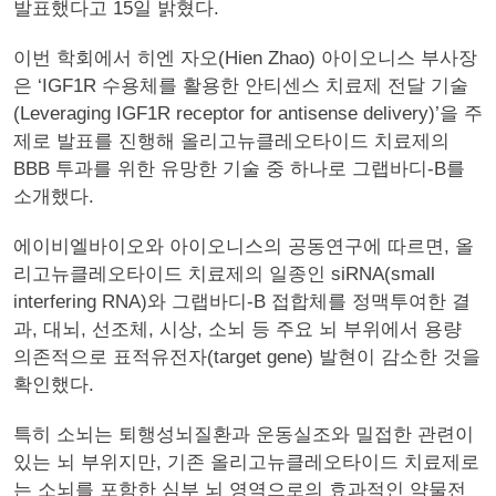
발표했다고 15일 밝혔다.
이번 학회에서 히엔 자오(Hien Zhao) 아이오니스 부사장
은 ‘IGF1R 수용체를 활용한 안티센스 치료제 전달 기술
(Leveraging IGF1R receptor for antisense delivery)’을 주
제로 발표를 진행해 올리고뉴클레오타이드 치료제의
BBB 투과를 위한 유망한 기술 중 하나로 그랩바디-B를
소개했다.
에이비엘바이오와 아이오니스의 공동연구에 따르면, 올
리고뉴클레오타이드 치료제의 일종인 siRNA(small
interfering RNA)와 그랩바디-B 접합체를 정맥투여한 결
과, 대뇌, 선조체, 시상, 소뇌 등 주요 뇌 부위에서 용량
의존적으로 표적유전자(target gene) 발현이 감소한 것을
확인했다.
특히 소뇌는 퇴행성뇌질환과 운동실조와 밀접한 관련이
있는 뇌 부위지만, 기존 올리고뉴클레오타이드 치료제로
는 소뇌를 포함한 심부 뇌 영역으로의 효과적인 약물전