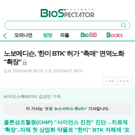
본문 바로가기
주요 메뉴
바이오스펙테이터
통
검색
합
검
오피니언
탐방
피플
색
기사본문
노보메디슨, '한미 BTK' 허가 "촉매" 면역노화
"확장"
입력 2026-04-06 06:29
수정 2026-04-07 09:57
작게
크게
바이오스펙테이터 김성민 기자
이 기사는
'유료 뉴스서비스 BioS+'
기사입니다.
클론성조혈증(CHIP) "사이언스 진전" 진단→치료제
'확장'..자체 첫 상업화 약물로 "한미" BTK 저해제 '포