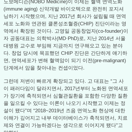
노보메디슨(NOBO Medicine)이 이제는 혈액 면역노화
(immune aging) 신약개발 바이오텍으로 완전히 포지셔
닝하기 시작했으며, 지난 2017년 회사가 설립될 때 면역
세포 노화와 연관된 클론성조혈증(CHIP) 진단이라는 영
역에서 확장된 것이다. 고영일 공동창업자(co-founder)이
자 공동대표는 의학박사(MD·PhD)로, 지난 2014년 서울
대병원 교수로 부임해 지금까지 연구해오고 있는 분야
다. 창업 당시에 목표했던 CHIP 진단은 간단하게 얘기하
면, 면역세포가 변해 혈액암이 되기 이전(pre-malignant)
단계에서 암을 찾아내는 컨셉이었다.
그런데 저변이 빠르게 확장되고 있다. 고 대표는 “그 사
이 패러다임이 달라지면서, 2017년부터 노화된 면역세포
가 장기에 축적되면서 심혈관질환을 포함한 다양한 질환
을 일으킬 수 있다는 이론이 나오기 시작했고 이제는 정
설이 됐다”며 “2018~2019년 즈음 면역노화 현상에 대한
이해가 깊어지고 내부 데이터베이스가 축적되면서, 치료
제와 연결이 가능하겠다는 생각으로 이어지게 됐다”고