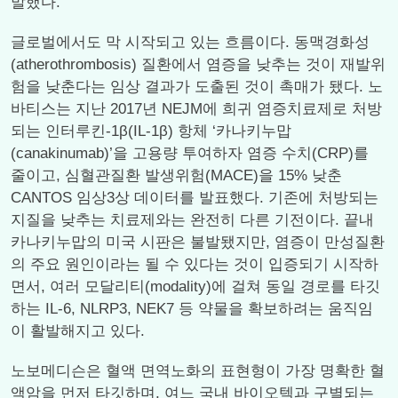
말했다.
글로벌에서도 막 시작되고 있는 흐름이다. 동맥경화성
(atherothrombosis) 질환에서 염증을 낮추는 것이 재발위
험을 낮춘다는 임상 결과가 도출된 것이 촉매가 됐다. 노
바티스는 지난 2017년 NEJM에 희귀 염증치료제로 처방
되는 인터루킨-1β(IL-1β) 항체 ‘카나키누맙
(canakinumab)’을 고용량 투여하자 염증 수치(CRP)를
줄이고, 심혈관질환 발생위험(MACE)을 15% 낮춘
CANTOS 임상3상 데이터를 발표했다. 기존에 처방되는
지질을 낮추는 치료제와는 완전히 다른 기전이다. 끝내
카나키누맙의 미국 시판은 불발됐지만, 염증이 만성질환
의 주요 원인이라는 될 수 있다는 것이 입증되기 시작하
면서, 여러 모달리티(modality)에 걸쳐 동일 경로를 타깃
하는 IL-6, NLRP3, NEK7 등 약물을 확보하려는 움직임
이 활발해지고 있다.
노보메디슨은 혈액 면역노화의 표현형이 가장 명확한 혈
액암을 먼저 타깃하며, 여느 국내 바이오텍과 구별되는