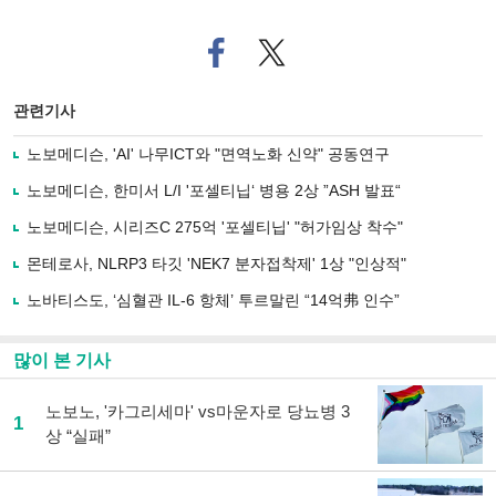
페
트위
이
터로
스
기사
북
공유
관련기사
으
하기
로
노보메디슨, 'AI' 나무ICT와 "면역노화 신약" 공동연구
기
사
노보메디슨, 한미서 L/I '포셀티닙‘ 병용 2상 ”ASH 발표“
공
유
노보메디슨, 시리즈C 275억 '포셀티닙' "허가임상 착수"
하
몬테로사, NLRP3 타깃 'NEK7 분자접착제' 1상 "인상적"
기
노바티스도, ‘심혈관 IL-6 항체’ 투르말린 “14억弗 인수”
많이 본 기사
노보노, '카그리세마' vs마운자로 당뇨병 3
1
상 “실패”