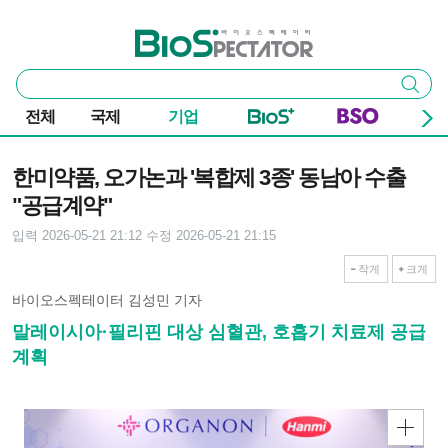
본문 바로가기
주요 메뉴
바이오스펙테이터
통
검색
합
검
전체
국제
기업
색
기사본문
한미약품, 오가논과 '복합제 3종' 동남아 수출
"공급계약"
입력 2026-05-21 21:12
수정 2026-05-21 21:15
작게
크게
바이오스펙테이터 김성민 기자
말레이시아·필리핀 대상 심혈관, 호흡기 치료제 공급
계획