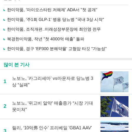
으
하기
로
한미약품, '마이오스타틴 저해제' ADA서 "첫 공개"
기
사
한미약품, '주1회 GLP-1' 병용 당뇨병 "국내 3상 시작"
공
유
한미약품, 조직개편..미래성장부문장에 최인영 전무
하
북경한미약품, 작년 "첫 4000억 매출" 돌파
기
한미약품, 경구 'EP300 분해약물' 고형암 타깃 "가능성"
많이 본 기사
노보노, '카그리세마' vs마운자로 당뇨병 3
1
상 “실패”
노보노, ‘위고비 알약’ 매출증가 “시장 기대
2
못미쳐”
릴리, ‘10억弗 인수’ 프리베일 'GBA1 AAV'
3