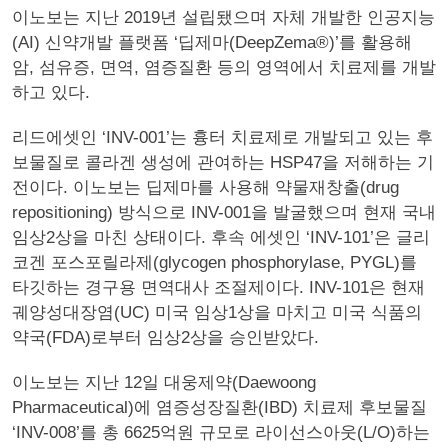
이노보는 지난 2019년 설립됐으며 자체 개발한 인공지능
(AI) 신약개발 플랫폼 ‘딥제마(DeepZema®)’를 활용해
암, 섬유증, 면역, 염증질환 등의 영역에서 치료제를 개발
하고 있다.
리드에셋인 ‘INV-001’는 흉터 치료제로 개발되고 있는 후
보물질로 콜라겐 생성에 관여하는 HSP47을 저해하는 기
전이다. 이노보는 딥제마를 사용해 약물재창출(drug
repositioning) 방식으로 INV-001을 발굴했으며 현재 국내
임상2상을 마친 상태이다. 후속 에셋인 ‘INV-101’은 글리
코겐 포스포릴라제(glycogen phosphorylase, PYGL)를
타깃하는 경구용 면역대사 조절제이다. INV-101은 현재
궤양성대장염(UC) 미국 임상1상을 마치고 미국 식품의
약국(FDA)로부터 임상2상을 승인받았다.
이노보는 지난 12일 대웅제약(Daewoong
Pharmaceutical)에 염증성장질환(IBD) 치료제 후보물질
‘INV-008’를 총 6625억원 규모로 라이선스아웃(L/O)하는