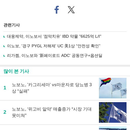
페
트위
이
터로
스
기사
북
공유
관련기사
으
하기
로
대웅제약, 이노보서 ‘점막치유’ IBD 약물 "6625억 L/I"
기
사
이노보, '경구 PYGL 저해제' UC 美1상 “안전성 확인”
공
유
리가켐, 이노보와 '新페이로드 ADC' 공동연구+옵션딜
하
기
많이 본 기사
노보노, '카그리세마' vs마운자로 당뇨병 3
1
상 “실패”
노보노, ‘위고비 알약’ 매출증가 “시장 기대
2
못미쳐”