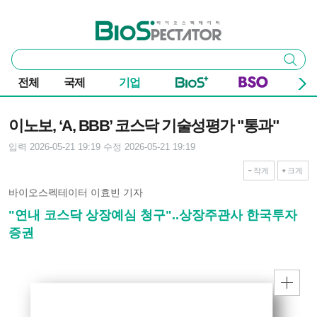
본문 바로가기
주요 메뉴
바이오스펙테이터
통
검색
합
검
전체
국제
기업
색
기사본문
이노보, ‘A, BBB’ 코스닥 기술성평가 "통과"
입력 2026-05-21 19:19
수정 2026-05-21 19:19
작게
크게
바이오스펙테이터 이효빈 기자
"연내 코스닥 상장예심 청구"..상장주관사 한국투자
증권