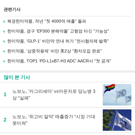
스
기사
북
공유
관련기사
으
하기
로
북경한미약품, 작년 "첫 4000억 매출" 돌파
기
사
한미약품, 경구 'EP300 분해약물' 고형암 타깃 "가능성"
공
유
한미약품, 'GLP-1' 비만약 연내 허가 "전사협의체 발족"
하
한미약품, '삼중작용제' 비만 美2상 "환자모집 완료"
기
한미약품, TOP1 'PD-L1xB7-H3 ADC' AACR서 "첫 공개"
많이 본 기사
노보노, '카그리세마' vs마운자로 당뇨병 3
1
상 “실패”
노보노, ‘위고비 알약’ 매출증가 “시장 기대
2
못미쳐”