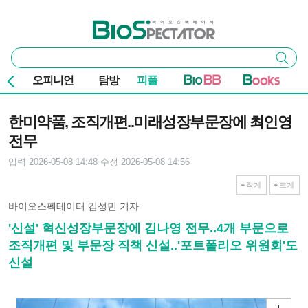
본문 바로가기
주요 메뉴
바이오스펙테이터
통
검색
합
검
오피니언
탐방
피플
색
기사본문
한미약품, 조직개편..미래성장부문장에 최인영
전무
입력 2026-05-08 14:48
수정 2026-05-08 14:56
작게
크게
바이오스펙테이터 김성민 기자
'신설' 혁신성장부문장에 김나영 전무..4개 부문으로
조직개편 및 부문장 직책 신설..'포트폴리오 위원회'도
신설