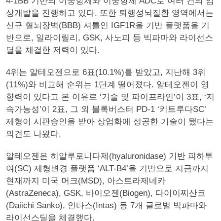
4-1BB 기반의 이중항체와 이중항체 ADC로 여러 건의 임
상개발을 진행하고 있다. 또한 퇴행성뇌질환 영역에서는
신규 혈뇌장벽(BBB) 셔틀인 IGF1R을 기반 플랫폼을 기
반으로, 일라이릴리, GSK, 사노피 등 빅파마와 라이선스
딜을 체결한 저력이 있다.
4위는 알테오젠으로 6표(10.1%)를 받았고, 지난해 3위
(11%)와 비교해 순위는 1단계 떨어졌다. 알테오젠이 영
향력이 있다고 본 이유로 ‘기술 및 파이프라인’이 3표, ‘지
속가능성’이 2표, 그 외 블록버스터 PD-1 ‘키트루다SC’
제형이 시판승인을 받아 상업화에 성공한 기술이 됐다는
의견도 나왔다.
알테오젠은 히알루로니다제(hyaluronidase) 기반 피하투
여(SC) 제형변경 플랫폼 ‘ALT-B4’을 기반으로 지금까지
현재까지 미국 머크(MSD), 아스트라제네카
(AstraZeneca), GSK, 바이오젠(Biogen), 다이이찌산쿄
(Daiichi Sanko), 인타스(Intas) 등 7개 글로벌 빅파마와
라이선스딜을 체결했다.