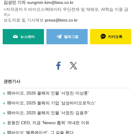
김성민 기자
sungmin.kim@bios.co.kr
<저작권자 © 바이오스펙테이터 무단전재 및 재배포, AI학습 이용 금
지>
보도자료 및 기사제보
press@bios.co.kr
뉴스레터
텔레그램
카카오톡
페
트위
이
터로
스
기사
북
공유
관련기사
으
하기
로
韓바이오, 2026 올해의 인물 '서정진·이상훈'
기
사
韓바이오, 2025 올해의 기업 ‘삼성바이오로직스’
공
유
韓바이오, 2025 올해의 인물 ‘서정진·김용주’
하
윤동민 CEO, 지금 ‘Newco 톱픽’ 꺼내든 이유
기
韓바이오 ‘밸류에이션’, 그 길을 묻다