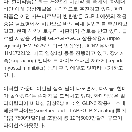
다. 한미약품은 최근 2~3년간 비만약 붐 속에서, 차세대
비만 에셋 임상개발을 공격적으로 추진하고 있다. 한미
약품은 이전 사노피로부터 반환받은 GLP-1 에셋의 적응
증을 당뇨병에서 비만으로 바꿔 국내 상업화를 추진하고
있고, 현재 식약처로부터 시판허가 검토를 받고 있다. 글
로벌 시장을 겨냥해 GLP/GIP/GCG 삼중작용제(triple
agonist) ‘HM15275’의 미국 임상2상, UCN2 유사체
‘HM17321’의 미국 임상1상 등을 진행하고 있고, 장기지
속(long-acting) 펩타이드 마이오스타틴 저해제(peptide
myostatin inhibitor) 등의 후속 에셋도 잇따라 공개하고
있다.
이러한 가운데 이번달 깜짝 딜이 나오면서, 다시금 ‘한미
가 돌아왔다’는 존재감을 드러내고 있다. 한미약품은 일
라이릴리에 비핵심 임상2상 에셋인 GLP-2 작용제 ‘소네
페글루타이드(sonefpeglutide, LAPSGLP-2 analog)’를 계
약금 7500만달러를 포함해 총 12억6000만달러 규모에
라이선스아웃했다.