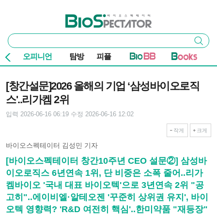
본문 바로가기
주요 메뉴
바이오스펙테이터
통
검색
합
검
오피니언
탐방
피플
색
기사본문
[창간설문]2026 올해의 기업 ‘삼성바이오로직
스'..리가켐 2위
입력 2026-06-16 06:19
수정 2026-06-16 12:02
작게
크게
바이오스펙테이터 김성민 기자
[바이오스펙테이터 창간10주년 CEO 설문②] 삼성바
이오로직스 6년연속 1위, 단 비중은 소폭 줄어..리가
켐바이오 '국내 대표 바이오텍'으로 3년연속 2위 "공
고히"..에이비엘·알테오젠 '꾸준히 상위권 유지', 바이
오텍 영향력? 'R&D 여전히 핵심'..한미약품 "재등장"