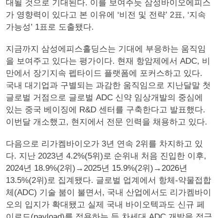
대될 것으로 기대된다. 이를 보여주듯 삼성바이오에피스
가 영향력이 있다고 본 이유에 ‘비전 및 전략’ 2표, ‘지속
가능성’ 1표로 도출됐다.
지금까지 삼성에피스홀딩스는 기대에 부응하는 움직임
을 보여주고 있다는 평가이다. 현재 항암제에서 ADC, 비
만에서 장기지속 펩타이드 플랫폼에 포커스하고 있다.
국내 대기업과 구별되는 과감한 움직임으로 지난달말 첫
글로벌 거점으로 글로벌 ADC 신약 임상개발의 중심에
있는 중국 베이징에 R&D 센터를 구축한다고 발표했다.
이번달 개소했고, 현지에서 전문 인력을 채용하고 있다.
다음으로 리가켐바이오가 3년 연속 2위를 차지하고 있
다. 지난 2023년 4.2%(5위)로 순위내 처음 진입한 이후,
2024년 18.9%(2위)→2025년 15.9%(2위)→2026년
13.5%(2위)로 집계됐다. 글로벌 업계에서 항체-약물접합
체(ADC) 기술 붐이 불면서, 국내 산업에서도 리가켐바이
오의 입지가 확대됐고 실제 국내 바이오텍과도 신규 페
이로드(payload)를 적용하는 등 차세대 ADC 개발을 적극