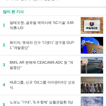
많이 본 기사
알테오젠, 글로벌 제약사에 'SC기술' 3.65
1
억弗 L/O
화이자, 멧세라 인수 '디앤디' 경구용 GLP-
2
1 "개발중단"
BMS, AR 분해제·CEACAM5 ADC 등 "개
3
발중단"
HLB그룹, 신규 'GI(그룹 아이덴티티)' 선포
4
식
노보노 "기대", 'IL-6 항체' 심혈관질환 3상
5