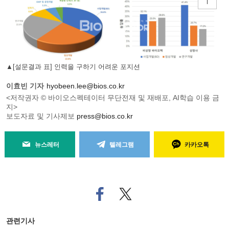
▲[설문결과 표] 인력을 구하기 어려운 포지션
이효빈 기자
hyobeen.lee@bios.co.kr
<저작권자 © 바이오스펙테이터 무단전재 및 재배포, AI학습 이용 금
지>
보도자료 및 기사제보
press@bios.co.kr
뉴스레터
텔레그램
카카오톡
페
트위
이
터로
스
기사
북
공유
관련기사
으
하기