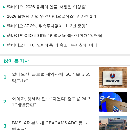
로
韓바이오, 2026 올해의 인물 '서정진·이상훈'
기
사
2026 올해의 기업 ‘삼성바이오로직스'..리가켐 2위
공
유
韓바이오 37.3%, 후속투자없이 "1~2년 운영"
하
韓바이오 CEO 80.8%, “인력채용 축소안한다” 일단락
기
韓바이오 CEO, “인력채용 더 축소..‘투자침체' 여파"
많이 본 기사
알테오젠, 글로벌 제약사에 'SC기술' 3.65
1
억弗 L/O
화이자, 멧세라 인수 '디앤디' 경구용 GLP-
2
1 "개발중단"
BMS, AR 분해제·CEACAM5 ADC 등 "개
3
발중단"