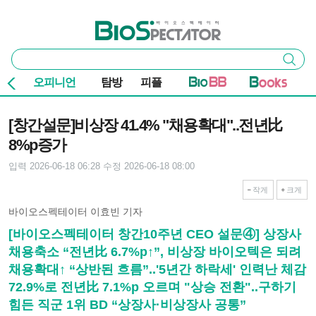
본문 바로가기
주요 메뉴
바이오스펙테이터
통
검색
합
검
오피니언
탐방
피플
색
기사본문
[창간설문]비상장 41.4% "채용확대"..전년比
8%p증가
입력 2026-06-18 06:28
수정 2026-06-18 08:00
작게
크게
바이오스펙테이터 이효빈 기자
[바이오스펙테이터 창간10주년 CEO 설문④] 상장사
채용축소 “전년比 6.7%p↑”, 비상장 바이오텍은 되려
채용확대↑ “상반된 흐름”..'5년간 하락세' 인력난 체감
72.9%로 전년比 7.1%p 오르며 "상승 전환"..구하기
힘든 직군 1위 BD “상장사·비상장사 공통”