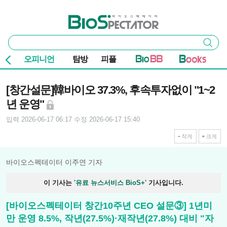
본문 바로가기
주요 메뉴
바이오스펙테이터
통
검색
합
검
오피니언
탐방
피플
색
기사본문
[창간설문]韓바이오 37.3%, 후속투자없이 "1~2
년 운영"
입력 2026-06-17 06:17
수정 2026-06-17 15:40
작게
크게
바이오스펙테이터 이주연 기자
이 기사는
'유료 뉴스서비스 BioS+'
기사입니다.
[바이오스펙테이터 창간10주년 CEO 설문③] 1년미
만 운영 8.5%, 작년(27.5%)·재작년(27.8%) 대비 "자