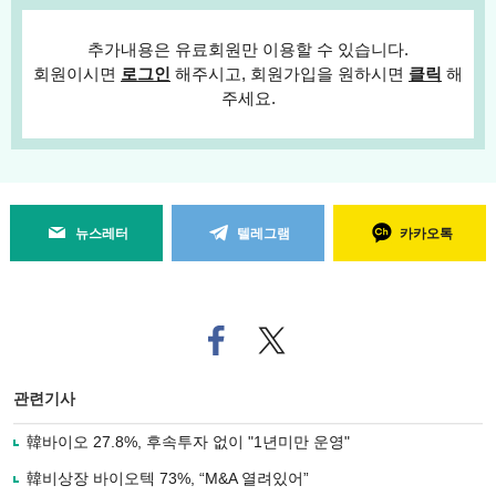
추가내용은 유료회원만 이용할 수 있습니다.
회원이시면
로그인
해주시고, 회원가입을 원하시면
클릭
해
주세요.
뉴스레터
텔레그램
카카오톡
페
트위
이
터로
스
기사
북
공유
관련기사
으
하기
로
韓바이오 27.8%, 후속투자 없이 "1년미만 운영"
기
사
韓비상장 바이오텍 73%, “M&A 열려있어”
공