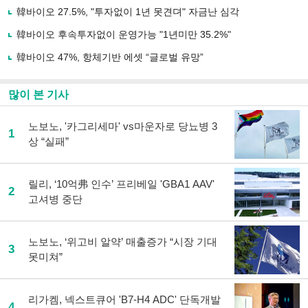
유
韓바이오 27.5%, "투자없이 1년 못견뎌" 자금난 심각
하
韓바이오 후속투자없이 운영가능 "1년미만 35.2%"
기
韓바이오 47%, 항체기반 에셋 “글로벌 유망”
많이 본 기사
노보노, '카그리세마' vs마운자로 당뇨병 3
1
상 “실패”
릴리, ‘10억弗 인수’ 프리베일 'GBA1 AAV'
2
고셔병 중단
노보노, ‘위고비 알약’ 매출증가 “시장 기대
3
못미쳐”
리가켐, 넥스트큐어 'B7-H4 ADC' 단독개발
4