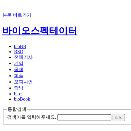
본문 바로가기
바이오스펙테이터
bioBB
BSO
전체기사
기업
국제
피플
오피니언
탐방
bio+
bioBook
통합검색
검색어를 입력해주세요.
검색