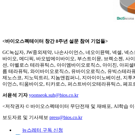
<바이오스펙테이터 창간 8주년 설문 참여 기업들>
GC녹십자, JW중외제약, 나손사이언스, 네오이뮨텍, 넥셀, 
바이오, 메디픽, 바오밥에이바이오, 부스트이뮨, 브렉소젠, 
션, 아벨로스 테라퓨틱스, 아이엠바이오로직스, 아이진, 아피셀테
름 테라퓨틱, 와이바이오로직스, 유바이오로직스, 유빅스테라퓨
제노스코, 지노믹트리, 지놈앤컴퍼니, 지아이이노베이션, 지투지
이언스, 티움바이오, 티카로스, 퍼스트바이오테라퓨틱스, 페프로민
서윤석 기자
yoonseok.suh@bios.co.kr
<저작권자 © 바이오스펙테이터 무단전재 및 재배포, AI학습 이
보도자료 및 기사제보
press@bios.co.kr
뉴스레터 구독 신청