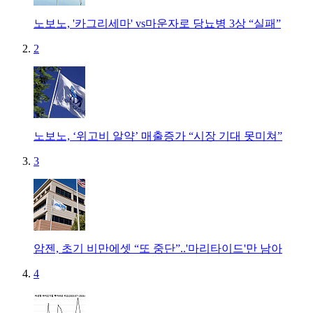
노보노, '카그리세마' vs마운자로 당뇨병 3상 “실패”
2
노보노, ‘위고비 알약’ 매출증가 “시장 기대 못미쳐”
3
암젠, 초기 비만에셋 “또 중단”..'마리타이드'만 남아
4