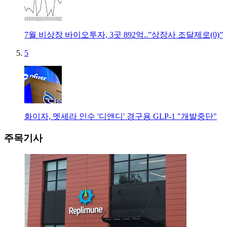
7월 비상장 바이오투자, 3곳 892억..”상장사 조달제로(0)”
5
화이자, 멧세라 인수 '디앤디' 경구용 GLP-1 "개발중단"
주목기사