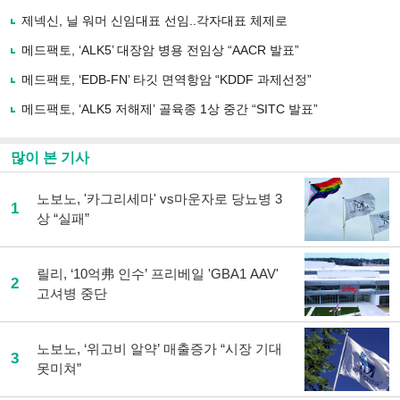
기
사
제넥신, 닐 워머 신임대표 선임..각자대표 체제로
공
유
메드팩토, ‘ALK5’ 대장암 병용 전임상 “AACR 발표”
하
메드팩토, ‘EDB-FN’ 타깃 면역항암 “KDDF 과제선정”
기
메드팩토, ‘ALK5 저해제’ 골육종 1상 중간 “SITC 발표”
많이 본 기사
노보노, '카그리세마' vs마운자로 당뇨병 3
1
상 “실패”
릴리, ‘10억弗 인수’ 프리베일 'GBA1 AAV'
2
고셔병 중단
노보노, ‘위고비 알약’ 매출증가 “시장 기대
3
못미쳐”