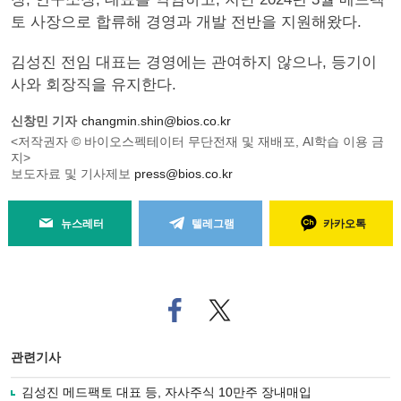
토 사장으로 합류해 경영과 개발 전반을 지원해왔다.
김성진 전임 대표는 경영에는 관여하지 않으나, 등기이
사와 회장직을 유지한다.
신창민 기자
changmin.shin@bios.co.kr
<저작권자 © 바이오스펙테이터 무단전재 및 재배포, AI학습 이용 금
지>
보도자료 및 기사제보
press@bios.co.kr
뉴스레터
텔레그램
카카오톡
페
트위
이
터로
스
기사
북
공유
관련기사
으
하기
로
김성진 메드팩토 대표 등, 자사주식 10만주 장내매입