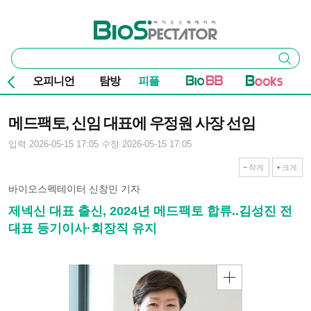
본문 바로가기
주요 메뉴
바이오스펙테이터
통
검색
합
검
오피니언
탐방
피플
색
기사본문
메드팩토, 신임 대표에 우정원 사장 선임
입력 2026-05-15 17:05
수정 2026-05-15 17:05
작게
크게
바이오스펙테이터 신창민 기자
제넥신 대표 출신, 2024년 메드팩토 합류..김성진 전
대표 등기이사·회장직 유지