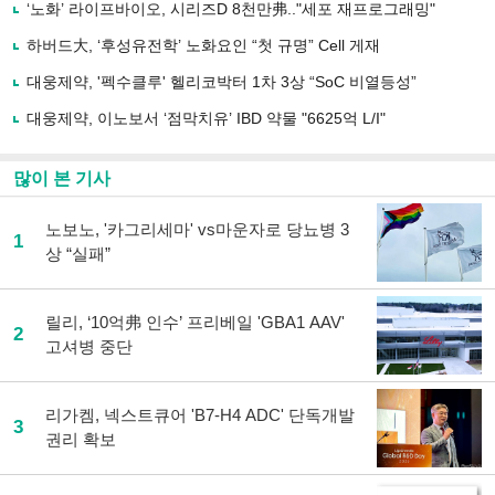
사
‘노화’ 라이프바이오, 시리즈D 8천만弗.."세포 재프로그래밍"
공
유
하버드大, ‘후성유전학’ 노화요인 “첫 규명” Cell 게재
하
대웅제약, '펙수클루' 헬리코박터 1차 3상 “SoC 비열등성”
기
대웅제약, 이노보서 ‘점막치유’ IBD 약물 "6625억 L/I"
많이 본 기사
노보노, '카그리세마' vs마운자로 당뇨병 3
1
상 “실패”
릴리, ‘10억弗 인수’ 프리베일 'GBA1 AAV'
2
고셔병 중단
리가켐, 넥스트큐어 'B7-H4 ADC' 단독개발
3
권리 확보