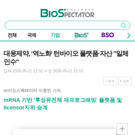
본문 바로가기
주요 메뉴
바이오스펙테이터
통
검색
합
검
전체
국제
기업
색
기사본문
대웅제약, ‘역노화' 턴바이오 플랫폼·자산 "일체
인수"
입력 2026-05-21 11:52
수정 2026-05-21 11:52
작게
크게
바이오스펙테이터 이효빈 기자
mRNA 기반 '후성유전체 재프로그래밍' 플랫폼 및
licensor지위 승계