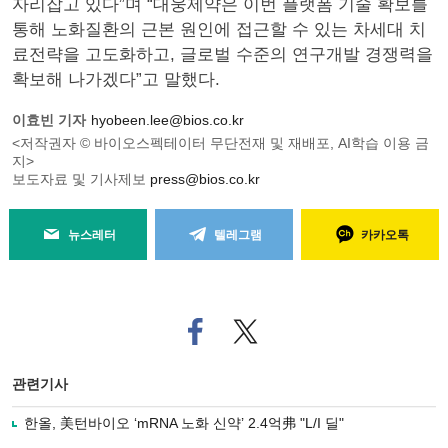
자리잡고 있다”며 “대웅제약은 이번 플랫폼 기술 확보를
통해 노화질환의 근본 원인에 접근할 수 있는 차세대 치
료전략을 고도화하고, 글로벌 수준의 연구개발 경쟁력을
확보해 나가겠다”고 말했다.
이효빈 기자
hyobeen.lee@bios.co.kr
<저작권자 © 바이오스펙테이터 무단전재 및 재배포, AI학습 이용 금
지>
보도자료 및 기사제보
press@bios.co.kr
뉴스레터
텔레그램
카카오톡
페
트위
이
터로
스
기사
북
공유
관련기사
으
하기
로
한올, 美턴바이오 ‘mRNA 노화 신약’ 2.4억弗 "L/I 딜"
기