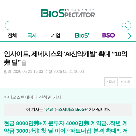
본문 바로가기
주요 메뉴
바이오스펙테이터
통
검색
합
검
전체
국제
기업
색
기사본문
인사이트, 제네시스와 'AI신약개발' 확대 “10억
弗 딜”
입력 2026-05-21 16:03
수정 2026-05-21 16:03
작게
크게
바이오스펙테이터 신창민 기자
이 기사는
'유료 뉴스서비스 BioS+'
기사입니다.
현금 8000만弗+지분투자 4000만弗 계약금..작년 계
약금 3000만弗 첫 딜 이어 “파트너십 본격 확대”, 저