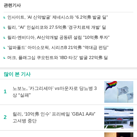
북
공유
관련기사
으
하기
로
인사이트, ‘AI 신약발굴’ 제네시스와 “6.2억弗 발굴 딜”
기
사
릴리, “AI” 인실리코와 27.5억弗 ‘경구치료제 개발’ 딜
공
유
릴리-엔비디아, AI신약개발 공동硏 설립 "10억弗 투자"
하
‘알파폴드’ 아이소모픽, 시리즈B 21억弗 “역대급 펀딩”
기
머크, 플래그십 쿠오틴트와 'IBD 타깃’ 발굴 22억弗 딜
많이 본 기사
노보노, '카그리세마' vs마운자로 당뇨병 3
1
상 “실패”
릴리, ‘10억弗 인수’ 프리베일 'GBA1 AAV'
2
고셔병 중단