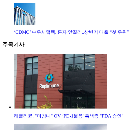
‘CDMO’ 中우시앱텍, 론자 앞질러..상반기 매출 “첫 우위”
주목기사
레플리뮨, "마침내" OV ‘PD-1불응' 흑색종 "FDA 승인"