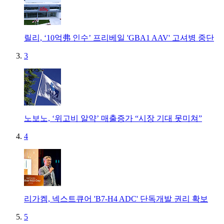
릴리, ‘10억弗 인수’ 프리베일 'GBA1 AAV' 고셔병 중단
3
노보노, ‘위고비 알약’ 매출증가 “시장 기대 못미쳐”
4
리가켐, 넥스트큐어 'B7-H4 ADC' 단독개발 권리 확보
5