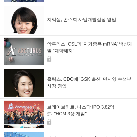
지씨셀, 손주희 사업개발실장 영입
악투러스, CSL과 '자가증폭 mRNA' 백신개
발 "계약해지"
올릭스, CDO에 'GSK 출신' 민지영 수석부
사장 영입
브레이브하트, 나스닥 IPO 3.82억
弗.."HCM 3상 개발"