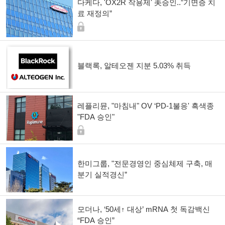
다케다, 'OX2R 작용제' 美승인..”기면증 치
료 재정의”
블랙록, 알테오젠 지분 5.03% 취득
레플리뮨, "마침내" OV ‘PD-1불응' 흑색종
"FDA 승인"
한미그룹, "전문경영인 중심체제 구축, 매
분기 실적경신”
모더나, ‘50세↑ 대상’ mRNA 첫 독감백신
“FDA 승인”