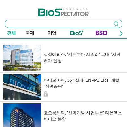
본문 바로가기
주요 메뉴
바이오스펙테이터
통
검색
합
검
전체
국제
기업
색
기사 목록
삼성에피스, '키트루다 시밀러' 국내 "시판
허가 신청"
바이오마린, 3상 실패 'ENPP1 ERT' 개발
"전면중단"
코오롱제약, '신약개발 사업부문' 티온엑스
바이오 분할