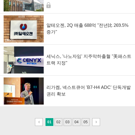
알테오젠, 2Q 매출 688억 "전년比 269.5%
증가"
세닉스, '나노자임' 지주막하출혈 "美패스트
트랙 지정"
리가켐, 넥스트큐어 'B7-H4 ADC' 단독개발
권리 확보
이
다
01
02
03
04
05
전
음