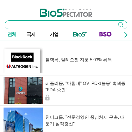
본문 바로가기
주요 메뉴
바이오스펙테이터
통
검색
합
검
전체
국제
기업
색
기사 목록
블랙록, 알테오젠 지분 5.03% 취득
레플리뮨, "마침내" OV ‘PD-1불응' 흑색종
"FDA 승인"
한미그룹, "전문경영인 중심체제 구축, 매
분기 실적경신”