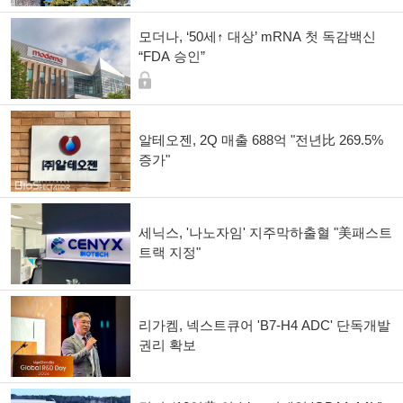
모더나, ‘50세↑ 대상’ mRNA 첫 독감백신
“FDA 승인”
알테오젠, 2Q 매출 688억 "전년比 269.5%
증가"
세닉스, '나노자임' 지주막하출혈 "美패스트
트랙 지정"
리가켐, 넥스트큐어 'B7-H4 ADC' 단독개발
권리 확보