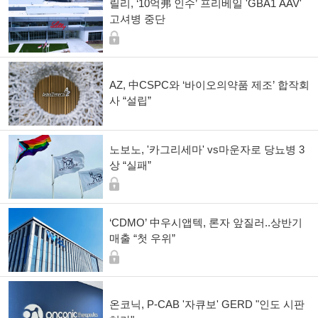
릴리, ‘10억弗 인수’ 프리베일 'GBA1 AAV'
고셔병 중단
AZ, 中CSPC와 ‘바이오의약품 제조’ 합작회
사 “설립”
노보노, '카그리세마' vs마운자로 당뇨병 3
상 “실패”
‘CDMO’ 中우시앱텍, 론자 앞질러..상반기
매출 “첫 우위”
온코닉, P-CAB '자큐보' GERD "인도 시판