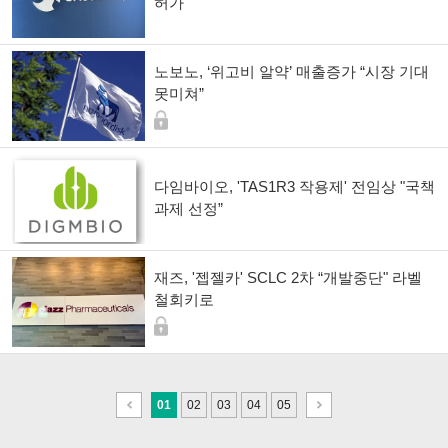
허가"
노보노, ‘위고비 알약’ 매출증가 “시장 기대
못미쳐”
다임바이오, 'TAS1R3 작용제' 전임상 "국책
과제 선정”
재즈, '젭젤카' SCLC 2차 “개발중단" 라벨
철회키로
이
다
01
02
03
04
05
전
음