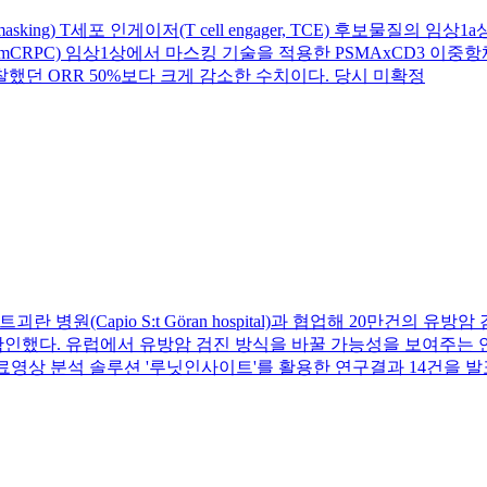
킹(masking) T세포 인게이저(T cell engager, TCE) 후보
C) 임상1상에서 마스킹 기술을 적용한 PSMAxCD3 이중항체 ‘J
찰했던 ORR 50%보다 크게 감소한 수치이다. 당시 미확정
트괴란 병원(Capio S:t Göran hospital)과 협업해 20만건
인했다. 유럽에서 유방암 검진 방식을 바꿀 가능성을 보여주는 연
 의료영상 분석 솔루션 '루닛인사이트'를 활용한 연구결과 14건을 