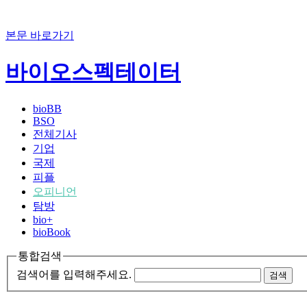
본문 바로가기
바이오스펙테이터
bioBB
BSO
전체기사
기업
국제
피플
오피니언
탐방
bio+
bioBook
통합검색
검색어를 입력해주세요.
검색