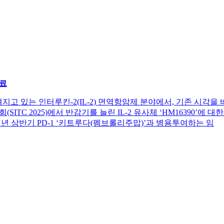
료
라고 여겨지고 있는 인터루킨-2(IL-2) 면역항암제 분야에서, 기존 
ITC 2025)에서 반감기를 늘린 IL-2 유사체 ‘HM16390’에
고, 내년 상반기 PD-1 ‘키트루다(펨브롤리주맙)’과 병용투여하는 임