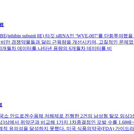
료
(inhibin subunit βE) 타깃 siRNA인 ‘WVE-007’를 단회투여했
기존 비만 경쟁약물들과 달리 근육량을 개선시키며, 고질적인 문제
인 3개월차 데이터를 나타낸 용량의 6개월차 데이터를 비
료
cals)이 국소 안드로겐수용체 저해제로 진행한 2건의 남성형 탈모 
에서 위약군과 비교해 1가지 1차종결점인 모발 수를 1.68배~5.3
에서 통계적 유의성을 달성하지 못했다. 미국 식품의약국(FDA) 가이드