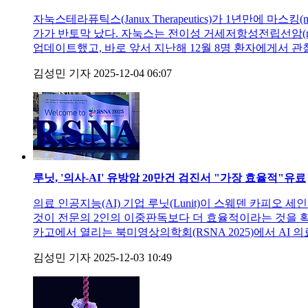
자눅스테라퓨틱스(Janux Therapeutics)가 1년만에 마스
가가 반토막 났다. 자눅스는 전이성 거세저항성전립선암(mCRP
업데이트했고, 바로 앞서 지난해 12월 8명 환자에게서 관
김성민 기자
2025-12-04 06:07
루닛, '의사-AI' 유방암 20만건 검진서 "가장 효율적"
유료
의료 인공지능(AI) 기업 루닛(Lunit)이 스웨덴 카피오 세인
것이 전문의 2인의 이중판독보다 더 효율적이라는 것을 확
카고에서 열리는 북미영상의학회(RSNA 2025)에서 AI
김성민 기자
2025-12-03 10:49