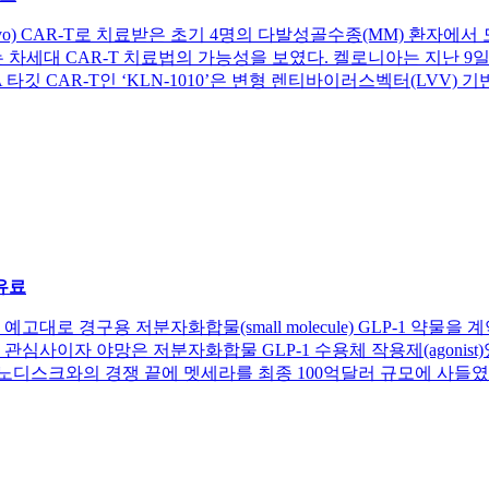
보(in vivo) CAR-T로 치료받은 초기 4명의 다발성골수종(MM) 
세대 CAR-T 치료법의 가능성을 보였다. 켈로니아는 지난 9일(
 타깃 CAR-T인 ‘KLN-1010’은 변형 렌티바이러스벡터(LVV) 
유료
고대로 경구용 저분자화합물(small molecule) GLP-1 약물을
심사이자 야망은 저분자화합물 GLP-1 수용체 작용제(agonist
디스크와의 경쟁 끝에 멧세라를 최종 100억달러 규모에 사들였