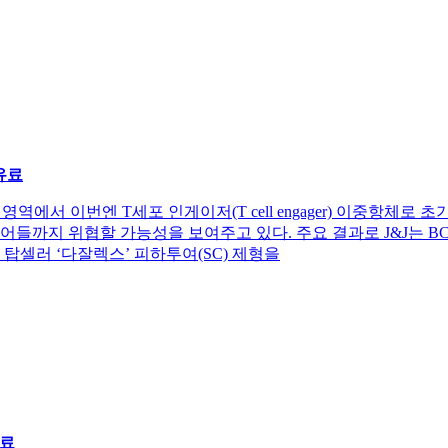
유료
성골수종 영역에서 이번엔 T세포 인게이저(T cell engager) 이중항
이어들까지 위협할 가능성을 보여주고 있다. 주요 결과로 J&J는 BCMAxCD
 탑셀러 ‘다잘렉스’ 피하투여(SC) 제형을
료