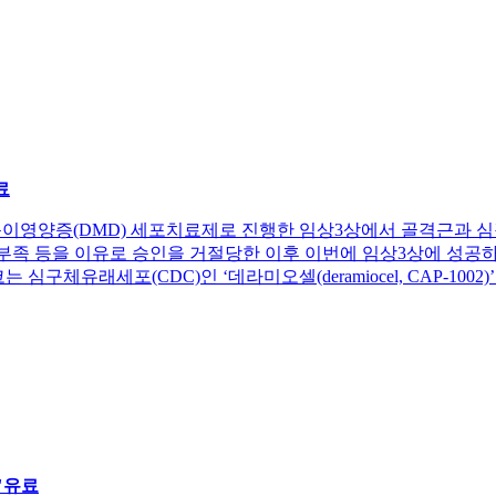
료
가 끝내 뒤센근이영양증(DMD) 세포치료제로 진행한 임상3상에서 골격
거부족 등을 이유로 승인을 거절당한 이후 이번에 임상3상에 성공
구체유래세포(CDC)인 ‘데라미오셀(deramiocel, CAP-1002
"
유료