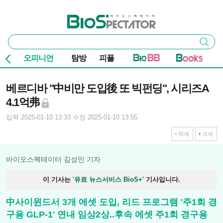
본문 바로가기
주요 메뉴
바이오스펙테이터
통
검색
합
검
오피니언
탐방
피플
색
기사본문
베르디바 "中비만 도입後 또 빅펀딩", 시리즈A
4.1억弗
입력 2025-01-10 13:33
수정 2025-01-10 13:55
작게
크게
바이오스펙테이터 김성민 기자
이 기사는
'유료 뉴스서비스 BioS+'
기사입니다.
中사이윈드서 3개 에셋 도입, 리드 프로그램 '주1회 경
구용 GLP-1' 연내 임상2상..후속 에셋 주1회 경구용