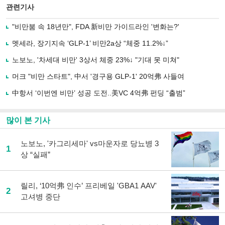
북
공유
관련기사
으
하기
로
"비만붐 속 18년만", FDA 新비만 가이드라인 '변화는?'
기
사
멧세라, 장기지속 ‘GLP-1’ 비만2a상 “체중 11.2%↓”
공
유
노보노, '차세대 비만' 3상서 체중 23%↓ "기대 못 미쳐"
하
머크 "비만 스타트", 中서 '경구용 GLP-1' 20억弗 사들여
기
中항서 ‘이번엔 비만’ 성공 도전..美VC 4억弗 펀딩 “출범”
많이 본 기사
노보노, '카그리세마' vs마운자로 당뇨병 3
1
상 “실패”
릴리, ‘10억弗 인수’ 프리베일 'GBA1 AAV'
2
고셔병 중단