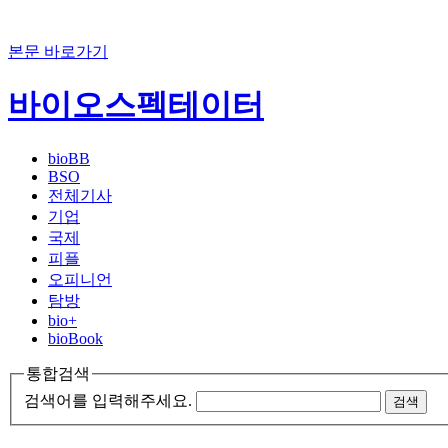
본문 바로가기
바이오스펙테이터
bioBB
BSO
전체기사
기업
국제
피플
오피니언
탐방
bio+
bioBook
통합검색
검색어를 입력해주세요.
검색