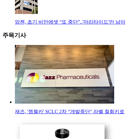
암젠, 초기 비만에셋 “또 중단”..'마리타이드'만 남아
주목기사
재즈, '젭젤카' SCLC 2차 “개발중단" 라벨 철회키로