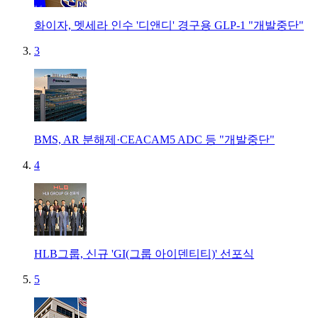
화이자, 멧세라 인수 '디앤디' 경구용 GLP-1 "개발중단"
3
BMS, AR 분해제·CEACAM5 ADC 등 "개발중단"
4
HLB그룹, 신규 'GI(그룹 아이덴티티)' 선포식
5