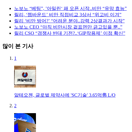
노보노 “베팅”, ’아밀린‘ 패 오픈 시작..비만 “유망 효능”
릴리, ‘젭바운드’ 비만 직접비교 3상서 “위고비 이겨”
릴리 ‘비만 방어?’ “어려운 분야..강력 2상결과가 시작”
노보노 CEO “아직 비만시장 겉표면만 긁고있을 뿐..”
릴리 CSO “경쟁사 반대 기전?..‘GIP작용제’ 이점 확신”
많이 본 기사
1
알테오젠, 글로벌 제약사에 'SC기술' 3.65억弗 L/O
2