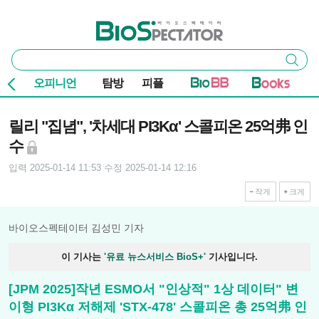
본문 바로가기
주요 메뉴
바이오스펙테이터
통
검색
합
검
오피니언
탐방
피플
색
기사본문
릴리 "집념", '차세대 PI3Kα' 스콜피온 25억弗 인
수
입력 2025-01-14 11:53
수정 2025-01-14 12:16
작게
크게
바이오스펙테이터 김성민 기자
이 기사는
'유료 뉴스서비스 BioS+'
기사입니다.
[JPM 2025]작년 ESMO서 "인상적" 1상 데이터" 변
이형 PI3Kα 저해제 'STX-478' 스콜피온 총 25억弗 인