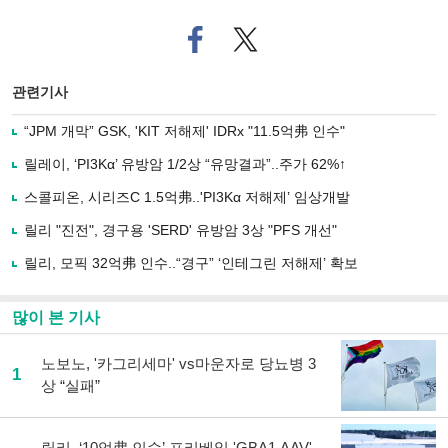
페
트위
이
터로
스
기사
북
공유
관련기사
으
하기
로
“JPM 개막” GSK, 'KIT 저해제' IDRx "11.5억弗 인수"
기
사
릴레이, ‘PI3Kα’ 유방암 1/2상 “유망결과”..주가 62%↑
공
유
스콜피온, 시리즈C 1.5억弗..'PI3Kα 저해제’ 임상개발
하
릴리 "진전", 경구용 'SERD' 유방암 3상 "PFS 개선"
기
릴리, 모픽 32억弗 인수..“경구” ‘인테그린 저해제’ 확보
많이 본 기사
노보노, '카그리세마' vs마운자로 당뇨병 3
1
상 “실패”
릴리, ‘10억弗 인수’ 프리베일 'GBA1 AAV'