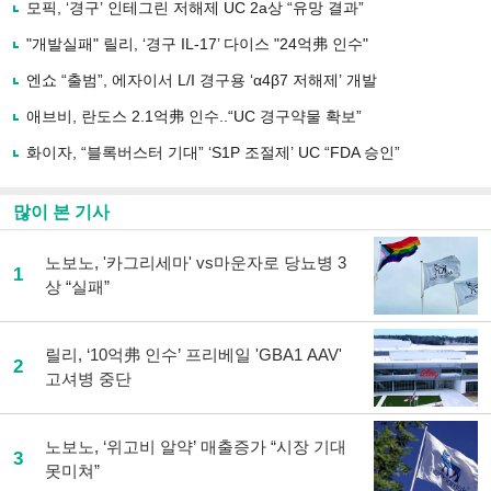
로
모픽, ‘경구’ 인테그린 저해제 UC 2a상 “유망 결과”
기
사
"개발실패" 릴리, ‘경구 IL-17’ 다이스 "24억弗 인수"
공
유
엔쇼 “출범”, 에자이서 L/I 경구용 ‘α4β7 저해제’ 개발
하
애브비, 란도스 2.1억弗 인수..“UC 경구약물 확보”
기
화이자, “블록버스터 기대” ‘S1P 조절제’ UC “FDA 승인”
많이 본 기사
노보노, '카그리세마' vs마운자로 당뇨병 3
1
상 “실패”
릴리, ‘10억弗 인수’ 프리베일 'GBA1 AAV'
2
고셔병 중단
노보노, ‘위고비 알약’ 매출증가 “시장 기대
3
못미쳐”