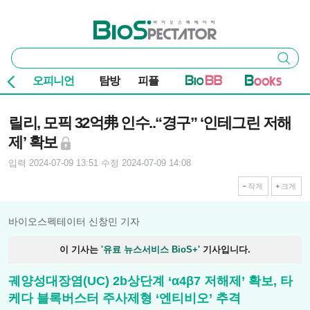
본문 바로가기
주요 메뉴
바이오스펙테이터
통
검색
합
검
오피니언
탐방
피플
색
기사본문
릴리, 모픽 32억弗 인수..“경구” ‘인테그린 저해
제’ 확보
입력 2024-07-09 13:51
수정 2024-07-09 14:08
작게
크게
바이오스펙테이터 신창민 기자
이 기사는
'유료 뉴스서비스 BioS+'
기사입니다.
궤양성대장염(UC) 2b상단계 ‘α4β7 저해제’ 확보, 타
케다 블록버스터 주사제형 ‘엔티비오’ 추격