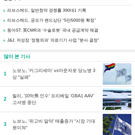
으
하기
로
리브스메드, 일반청약 경쟁률 390대1 기록
기
사
리브스메드, 공모가 밴드상단 “5만5000원 확정”
공
유
동아ST, 英CMR과 ‘수술로봇’ 국내 공급계약 체결
하
J&J, 저성장 '정형외과' 의료기기 사업 "분사 결정"
기
많이 본 기사
노보노, '카그리세마' vs마운자로 당뇨병 3
1
상 “실패”
릴리, ‘10억弗 인수’ 프리베일 'GBA1 AAV'
2
고셔병 중단
노보노, ‘위고비 알약’ 매출증가 “시장 기대
3
못미쳐”