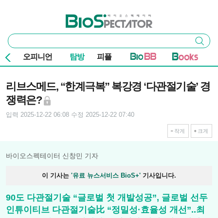
본문 바로가기
주요 메뉴
바이오스펙테이터
통
검색
합
검
오피니언
탐방
피플
색
기사본문
리브스메드, “한계극복” 복강경 ‘다관절기술’ 경
쟁력은?
입력 2025-12-22 06:08
수정 2025-12-22 07:40
작게
크게
바이오스펙테이터 신창민 기자
이 기사는
'유료 뉴스서비스 BioS+'
기사입니다.
90도 다관절기술 “글로벌 첫 개발성공”, 글로벌 선두
인튜이티브 다관절기술比 “정밀성·효율성 개선”..최