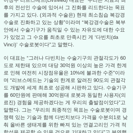
이정주 리브스메드(LivsMed) 대표는 “우리는 치료의 최
후의 전선인 수술에 있어서 그 진화를 리드한다는 목표
를 가지고 있다. (외과적 수술은) 현재 최소침습 복강경
수술로 진화하고 있는 상황”이라며 “복강경수술은 복부
안에서 수술기구가 움직일 수 있는 자유도에 대한 수요
가 있었고 그 수요를 최초로 만족시킨 게 ‘다빈치(da
Vinci)’ 수술로봇이다”고 말했다.
이 대표는 “그러나 다빈치는 수술기구의 관절각도가 60
도로 제한돼 있으며 대당 30억원 이상의 높은 가격 한계
로 인해 여전히 시장점유율은 10%에 불과한 수준”이라
며 “리브스메드는 기술의 한계로 알려진 90도의 관절각
도 개발에 세계 최초로 성공해 시판하고 있다. 수술기구
를 60만원에 판매해 30억원대 로봇과 동일한 사용자(의
료진) 경험을 제공하겠다는 게 우리의 출발점이었다”고
말했다. 그는 “우리의 최종적인 목표는 수술로봇이며 경
쟁력 있는 기술과 함께 다빈치보다 가격을 수분의1로 낮
춰 올바른 생태계를 위한 빠져 있는 연결고리인 가격 적
합성을 제공할 수 있을 것으로 기대하고 있다”고 부연했