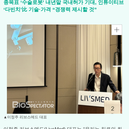
종목표 ‘수술로봇’ 내년말 국내허가 기대, 인튜이티브
‘다빈치’比 기술·가격 “경쟁력 제시할 것”
▲이정주 리브스메드 대표