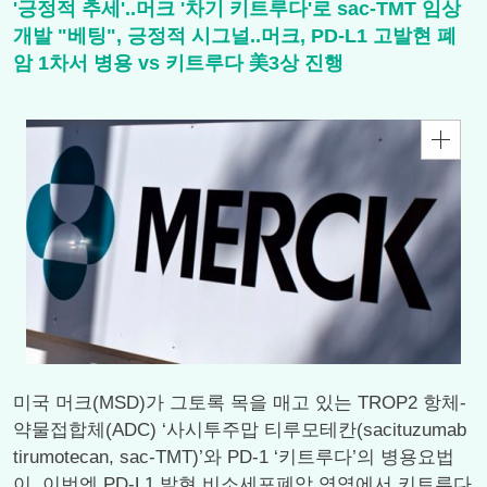
'긍정적 추세'..머크 '차기 키트루다'로 sac-TMT 임상
개발 "베팅", 긍정적 시그널..머크, PD-L1 고발현 폐
암 1차서 병용 vs 키트루다 美3상 진행
미국 머크(MSD)가 그토록 목을 매고 있는 TROP2 항체-
약물접합체(ADC) ‘사시투주맙 티루모테칸(sacituzumab
tirumotecan, sac-TMT)’와 PD-1 ‘키트루다’의 병용요법
이, 이번엔 PD-L1 발현 비소세포폐암 영역에서 키트루다