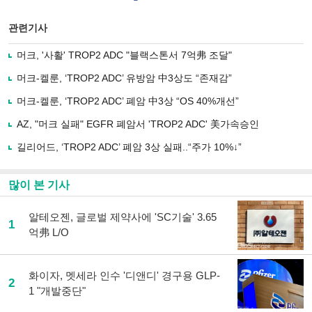
이
터로
스
기사
북
공유
관련기사
으
하기
로
머크, '사활' TROP2 ADC "블랙스톤서 7억弗 조달"
기
사
머크-켈룬, ‘TROP2 ADC’ 유방암 中3상도 “존재감”
공
유
머크-켈룬, ‘TROP2 ADC’ 폐암 中3상 “OS 40%개선”
하
AZ, "머크 실패" EGFR 폐암서 'TROP2 ADC' 美가속승인
기
길리어드, ‘TROP2 ADC’ 폐암 3상 실패..“주가 10%↓”
많이 본 기사
알테오젠, 글로벌 제약사에 'SC기술' 3.65
1
억弗 L/O
화이자, 멧세라 인수 '디앤디' 경구용 GLP-
2
1 "개발중단"