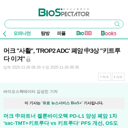
본문 바로가기
주요 메뉴
바이오스펙테이터
통
검색
합
검
오피니언
탐방
피플
색
기사본문
머크 "사활", 'TROP2 ADC' 폐암 中3상 "키트루
다 이겨"
입력 2025-11-26 06:29
수정 2025-11-26 08:36
작게
크게
바이오스펙테이터 김성민 기자
이 기사는
'유료 뉴스서비스 BioS+'
기사입니다.
머크 中파트너 켈룬바이오텍 PD-L1 양성 폐암 1차
'sac-TMT+키트루다 vs 키트루다' PFS 개선, OS도