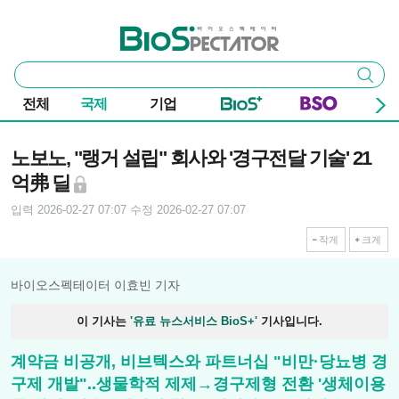
본문 바로가기
주요 메뉴
바이오스펙테이터
통
검색
합
검
전체
국제
기업
색
기사본문
노보노, "랭거 설립" 회사와 '경구전달 기술' 21
억弗 딜
입력 2026-02-27 07:07
수정 2026-02-27 07:07
작게
크게
바이오스펙테이터 이효빈 기자
이 기사는
'유료 뉴스서비스 BioS+'
기사입니다.
계약금 비공개, 비브텍스와 파트너십 "비만·당뇨병 경
구제 개발"..생물학적 제제→경구제형 전환 '생체이용