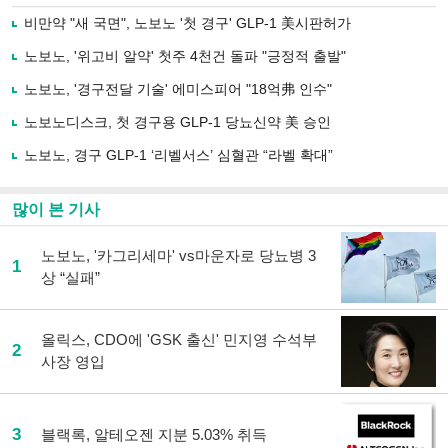
로
비만약 "새 국면", 노보노 '첫 경구' GLP-1 美시판허가
기
사
노보노, '위고비 알약' 첫주 4천건 돌파 "긍정적 출발"
공
유
노보노, '경구전달 기술' 에미스피어 "18억弗 인수"
하
노보노디스크, 첫 경구용 GLP-1 당뇨신약 美 승인
기
노보노, 경구 GLP-1 ‘리벨서스’ 심혈관 “라벨 확대”
많이 본 기사
노보노, '카그리세마' vs마운자로 당뇨병 3
1
상 “실패”
올릭스, CDO에 'GSK 출신' 민지영 수석부
2
사장 영입
3
블랙록, 알테오젠 지분 5.03% 취득