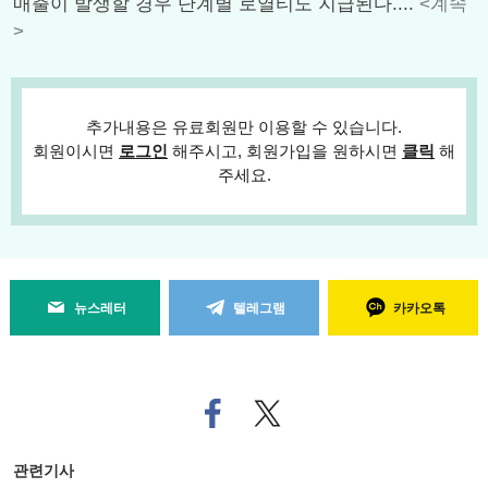
매출이 발생할 경우 단계별 로열티도 지급된다....
<계속
>
추가내용은 유료회원만 이용할 수 있습니다.
회원이시면
로그인
해주시고, 회원가입을 원하시면
클릭
해
주세요.
뉴스레터
텔레그램
카카오톡
페
트위
이
터로
스
기사
북
공유
관련기사
으
하기