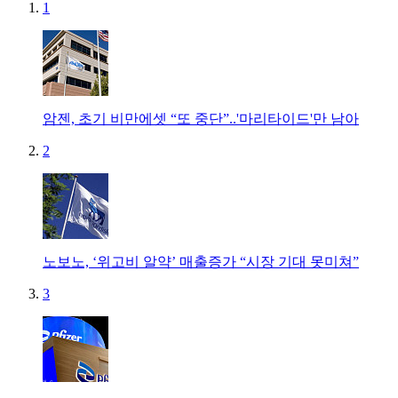
1
암젠, 초기 비만에셋 “또 중단”..'마리타이드'만 남아
2
노보노, ‘위고비 알약’ 매출증가 “시장 기대 못미쳐”
3