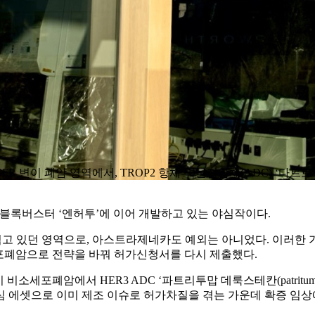
폐암 영역에서, TROP2 항체-약물접합체(ADC) ‘다트로웨이(Datrowa
ADC 블록버스터 ‘엔허투’에 이어 개발하고 있는 야심작이다.
을 겪고 있던 영역으로, 아스트라제네카도 예외는 아니었다. 이러
세포폐암으로 전략을 바꿔 허가신청서를 다시 제출했다.
세포폐암에서 HER3 ADC ‘파트리투맙 데룩스테칸(patritumab d
보한 핵심 에셋으로 이미 제조 이슈로 허가차질을 겪는 가운데 확증 임상