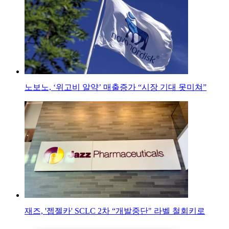
노보노, ‘위고비 알약’ 매출증가 “시장 기대 못미쳐”
재즈, '젭젤카' SCLC 2차 “개발중단" 라벨 철회키로