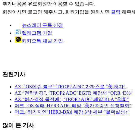
추가내용은 유료회원만 이용할 수 있습니다.
회원이시면
로그인
해주시고, 회원가입을 원하시면
클릭
해주세
뉴스레터 구독 신청
텔레그램 가입
카카오톡 채널 가입
관련기사
AZ, "OS이슈 불구" 'TROP2 ADC' 가까스로 "美 허가"
AZ “전략변경”, ‘TROP2 ADC’ EGFR 폐암서 “ORR 43%”
AZ "허가결정 목전에", 'TROP2 ADC' 폐암 BLA "철회"
머크, 'OS 실패' HER3 ADC 폐암 "美가속승인 신청철회"
머크, '허가지연' HER3-DXd 폐암 3상 세부 "불확실성↑"
많이 본 기사