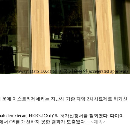
y, Dato-DXd)’의 미국 가속승인(accelerated approval)
한 가운데 아스트라제네카는 지난해 기존 폐암 2차치료제로 허가신
eruxtecan, HER3-DXd)’의 허가신청서를 철회했다. 다이이
에서 OS를 개선하지 못한 결과가 도출됐다....
<계속>