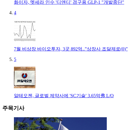
화이자, 멧세라 인수 '디앤디' 경구용 GLP-1 "개발중단"
4
7월 비상장 바이오투자, 3곳 892억..”상장사 조달제로(0)”
5
알테오젠, 글로벌 제약사에 'SC기술' 3.65억弗 L/O
주목기사