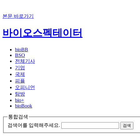
본문 바로가기
바이오스펙테이터
bioBB
BSO
전체기사
기업
국제
피플
오피니언
탐방
bio+
bioBook
통합검색
검색어를 입력해주세요.
검색