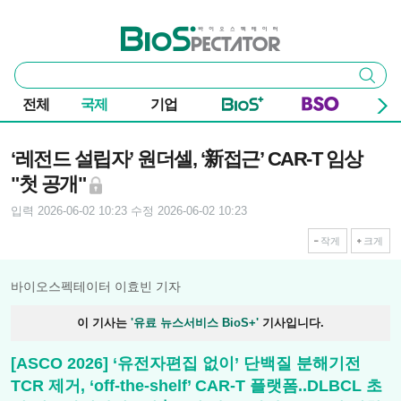
본문 바로가기
주요 메뉴
바이오스펙테이터
통
검색
합
검
전체
국제
기업
색
기사본문
‘레전드 설립자’ 원더셀, ‘新접근’ CAR-T 임상
"첫 공개"
입력 2026-06-02 10:23
수정 2026-06-02 10:23
작게
크게
바이오스펙테이터 이효빈 기자
이 기사는
'유료 뉴스서비스 BioS+'
기사입니다.
[ASCO 2026] ‘유전자편집 없이’ 단백질 분해기전
TCR 제거, ‘off-the-shelf’ CAR-T 플랫폼..DLBCL 초