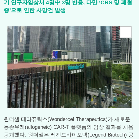
기 연구자임상서 4명中 3명 반응, 다만 ‘CRS 및 패혈
증’으로 인한 사망건 발생
원더셀 테라퓨틱스(Wondercel Therapeutics)가 새로운
동종유래(allogeneic) CAR-T 플랫폼의 임상 결과를 처음
공개했다. 원더셀은 레전드바이오텍(Legend Biotech) 공