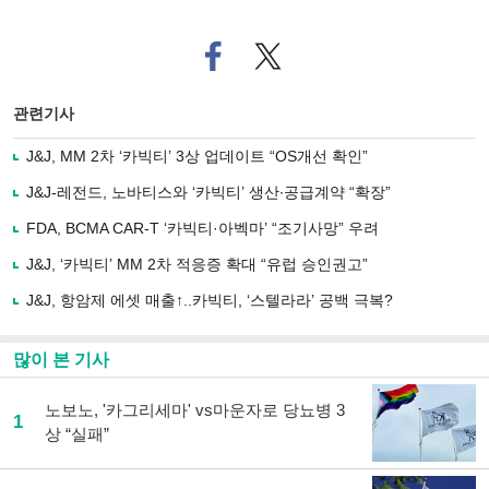
페
트위
이
터로
스
기사
북
공유
관련기사
으
하기
로
J&J, MM 2차 ‘카빅티’ 3상 업데이트 “OS개선 확인”
기
사
J&J-레전드, 노바티스와 ‘카빅티’ 생산∙공급계약 “확장”
공
유
FDA, BCMA CAR-T ‘카빅티·아벡마’ “조기사망” 우려
하
J&J, ‘카빅티’ MM 2차 적응증 확대 “유럽 승인권고”
기
J&J, 항암제 에셋 매출↑..카빅티, ‘스텔라라’ 공백 극복?
많이 본 기사
노보노, '카그리세마' vs마운자로 당뇨병 3
1
상 “실패”