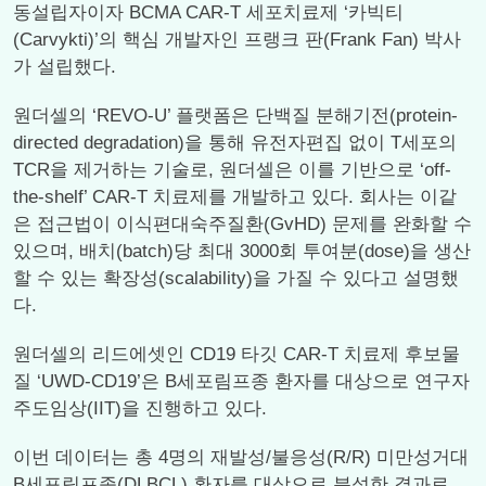
동설립자이자 BCMA CAR-T 세포치료제 ‘카빅티
(Carvykti)’의 핵심 개발자인 프랭크 판(Frank Fan) 박사
가 설립했다.
원더셀의 ‘REVO-U’ 플랫폼은 단백질 분해기전(protein-
directed degradation)을 통해 유전자편집 없이 T세포의
TCR을 제거하는 기술로, 원더셀은 이를 기반으로 ‘off-
the-shelf’ CAR-T 치료제를 개발하고 있다. 회사는 이같
은 접근법이 이식편대숙주질환(GvHD) 문제를 완화할 수
있으며, 배치(batch)당 최대 3000회 투여분(dose)을 생산
할 수 있는 확장성(scalability)을 가질 수 있다고 설명했
다.
원더셀의 리드에셋인 CD19 타깃 CAR-T 치료제 후보물
질 ‘UWD-CD19’은 B세포림프종 환자를 대상으로 연구자
주도임상(IIT)을 진행하고 있다.
이번 데이터는 총 4명의 재발성/불응성(R/R) 미만성거대
B세포림프종(DLBCL) 환자를 대상으로 분석한 결과로,