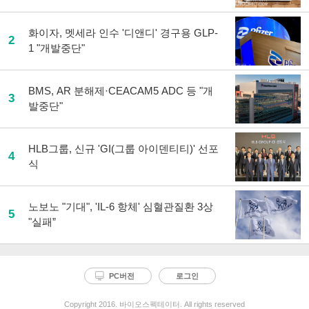
화이자, 멧세라 인수 '디앤디' 경구용 GLP-
2
1 "개발중단"
BMS, AR 분해제·CEACAM5 ADC 등 "개
3
발중단"
HLB그룹, 신규 'GI(그룹 아이덴티티)' 선포
4
식
노보노 "기대", 'IL-6 항체' 심혈관질환 3상
5
"실패”
PC버전
로그인
Copyright 2016. 바이오스펙테이터. All rights reserved