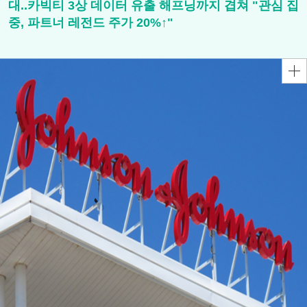
대..카빅티 3상 데이터 유출 해프닝까지 겹쳐 "관심 집
중, 파트너 레전드 주가 20%↑"