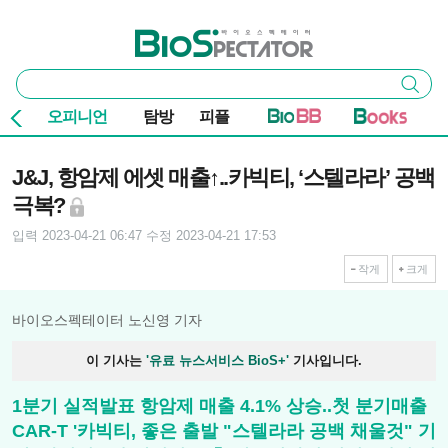
본문 바로가기
주요 메뉴
바이오스펙테이터
통
검색
합
검
오피니언
탐방
피플
색
기사본문
J&J, 항암제 에셋 매출↑..카빅티, ‘스텔라라’ 공백
극복?
입력 2023-04-21 06:47
수정 2023-04-21 17:53
작게
크게
바이오스펙테이터 노신영 기자
이 기사는
'유료 뉴스서비스 BioS+'
기사입니다.
1분기 실적발표 항암제 매출 4.1% 상승..첫 분기매출
CAR-T '카빅티, 좋은 출발 "스텔라라 공백 채울것" 기