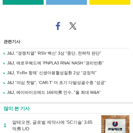
페
트위
이
터로
스
기사
북
공유
관련기사
으
하기
로
J&J, "경쟁치열" 'RSV 백신' 3상 “중단, 전략적 판단”
기
사
J&J, 애로우헤드에 ‘PNPLA3 RNAi’ NASH “권리반환”
공
유
J&J, ‘FcRn 항체’ 신생아용혈성질환 2상 “긍정적”
하
J&J “야심 첫발”, ‘CAR-T’ 더 초기 다발성골수종 “성공”
기
J&J, 에이바이오메드 166억弗 인수..”올 최대 M&A”
많이 본 기사
알테오젠, 글로벌 제약사에 'SC기술' 3.65
1
억弗 L/O