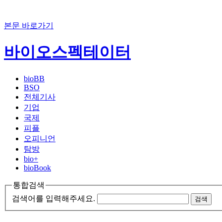
본문 바로가기
바이오스펙테이터
bioBB
BSO
전체기사
기업
국제
피플
오피니언
탐방
bio+
bioBook
통합검색
검색어를 입력해주세요.
검색