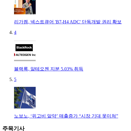
리가켐, 넥스트큐어 'B7-H4 ADC' 단독개발 권리 확보
4
블랙록, 알테오젠 지분 5.03% 취득
5
노보노, ‘위고비 알약’ 매출증가 “시장 기대 못미쳐”
주목기사