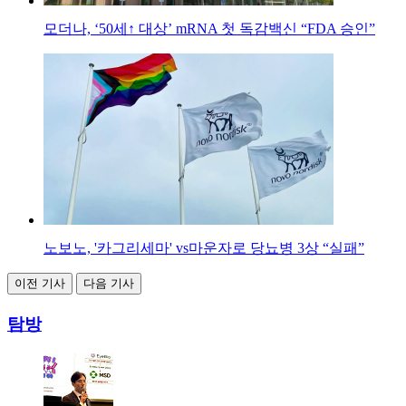
모더나, ‘50세↑ 대상’ mRNA 첫 독감백신 “FDA 승인”
노보노, '카그리세마' vs마운자로 당뇨병 3상 “실패”
이전 기사
다음 기사
탐방