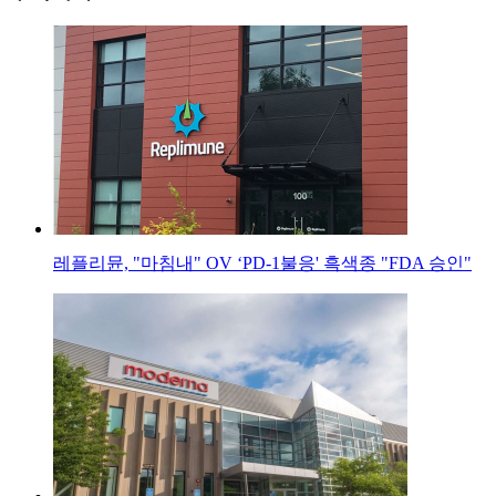
레플리뮨, "마침내" OV ‘PD-1불응' 흑색종 "FDA 승인"