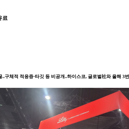
유료
발굴..구체적 적응증·타깃 등 비공개..하이스코, 글로벌社와 올해 3