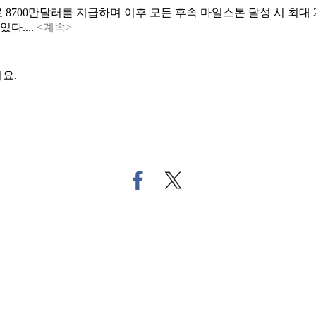
00만달러를 지급하며 이후 모든 후속 마일스톤 달성 시 최대 29억
다....
<계속>
요.
페
트
이
위
스
터
북
로
으
기
로
사
기
공
사
유
공
하
유
기