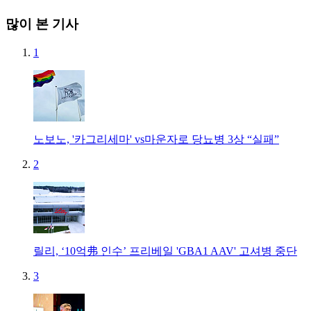
많이 본 기사
1
노보노, '카그리세마' vs마운자로 당뇨병 3상 “실패”
2
릴리, ‘10억弗 인수’ 프리베일 'GBA1 AAV' 고셔병 중단
3