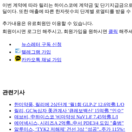
이번 계약에 따라 릴리는 하이스코에 계약금 및 단기지급금으로 87
딜이다. 또한 매출에 따른 한자릿수의 단계별 로열티를 받을 수 있
추가내용은 유료회원만 이용할 수 있습니다.
회원이시면
로그인
해주시고, 회원가입을 원하시면
클릭
해주세
뉴스레터 구독 신청
텔레그램 가입
카카오톡 채널 가입
관련기사
한미약품, 릴리에 2상단계 ‘월1회 GLP-2' 12.6억弗 L/O
릴리, GC녹십자 美관계사 '큐레보백신' 15억弗 “인수”
애브비, 中하이스코 '비마약성 NaV1.8' 7.45억弗 L/I
에어넥시스, 시리즈A 2억弗..中서 PDE3/4 도입 "출범”
알루미스, ‘TYK2 저해제' 건선 3상 "성공”..주가 115%↑