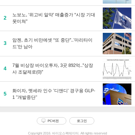
노보노, ‘위고비 알약’ 매출증가 “시장 기대
2
못미쳐”
암젠, 초기 비만에셋 “또 중단”..'마리타이
3
드'만 남아
7월 비상장 바이오투자, 3곳 892억..”상장
4
사 조달제로(0)”
화이자, 멧세라 인수 '디앤디' 경구용 GLP-
5
1 "개발중단"
PC버전
로그인
Copyright 2016. 바이오스펙테이터. All rights reserved