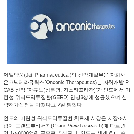
제일약품(Jeil Pharmaceutical)의 신약개발부문 자회사
온코닉테라퓨틱스(Onconic Therapeutics)는 자체개발 P-
CAB 신약 ‘자큐보(성분명: 자스타프라잔)’가 인도에서 미
란성 위식도역류질환(GERD) 임상3상에 성공했으며 신
약허가신청을 마쳤다고 2일 밝혔다.
인도의 미란성 위식도역류질환 치료제 시장은 시장조사
업체 그랜드뷰리서치(Grand View Research)에 따르면
약 1조8000억원 규모로 추산된다. 인도는 세계 최대 수