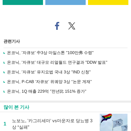
페
트위
이
터로
스
기사
북
공유
관련기사
으
하기
로
온코닉, '자큐보' 中3상 마일스톤 "100만弗 수령"
기
사
온코닉, '자큐보' 대규모 리얼월드 연구결과 "DDW 발표"
공
유
온코닉, '자큐보' 유지요법 국내 3상 "IND 신청"
하
온코닉, P-CAB ‘자큐보’ 위궤양 3상 “논문 게재”
기
온코닉, 1Q 매출 229억 "전년比 151% 증가"
많이 본 기사
노보노, '카그리세마' vs마운자로 당뇨병 3
1
상 “실패”