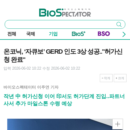
본문 바로가기
주요 메뉴
바이오스펙테이터
통
검색
합
검
전체
국제
기업
색
기사본문
온코닉, ‘자큐보’ GERD 인도 3상 성공.."허가신
청 완료"
입력 2026-06-02 10:22
수정 2026-06-02 10:22
작게
크게
바이오스펙테이터 이주연 기자
작년 中 허가신청 이어 印서도 허가단계 진입..파트너
사서 추가 마일스톤 수령 예상