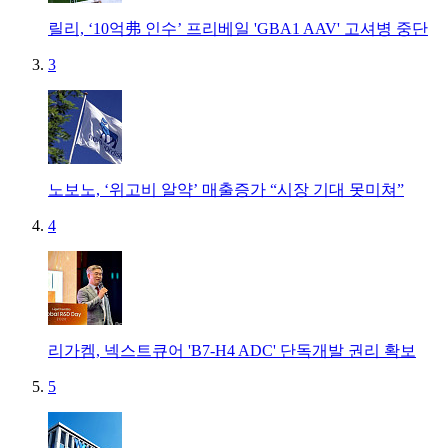
릴리, ‘10억弗 인수’ 프리베일 'GBA1 AAV' 고셔병 중단
3
노보노, ‘위고비 알약’ 매출증가 “시장 기대 못미쳐”
4
리가켐, 넥스트큐어 'B7-H4 ADC' 단독개발 권리 확보
5