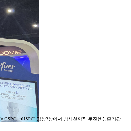
전립선암(mCSPC, mHSPC) 임상3상에서 방사선학적 무진행생존기간