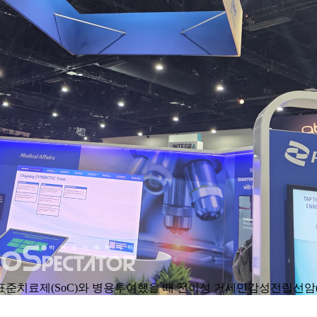
azoparib)’를 표준치료제(SoC)와 병용투여했을 때 전이성 거세민감성