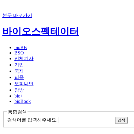
본문 바로가기
바이오스펙테이터
bioBB
BSO
전체기사
기업
국제
피플
오피니언
탐방
bio+
bioBook
통합검색
검색어를 입력해주세요.
검색