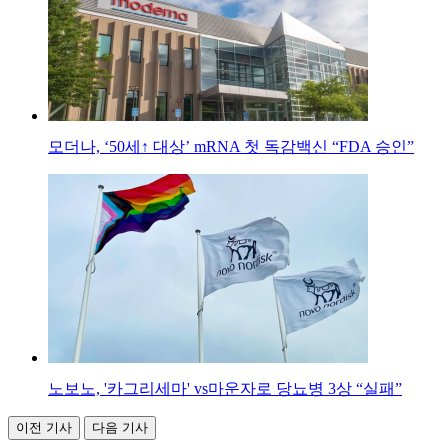
모더나, ‘50세↑ 대상’ mRNA 첫 독감백신 “FDA 승인”
노보노, '카그리세마' vs마운자로 당뇨병 3상 “실패”
이전 기사
다음 기사