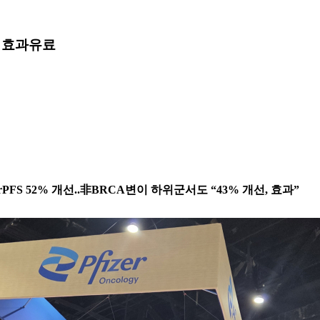
도 효과
유료
서 rPFS 52% 개선..非BRCA변이 하위군서도 “43% 개선, 효과”