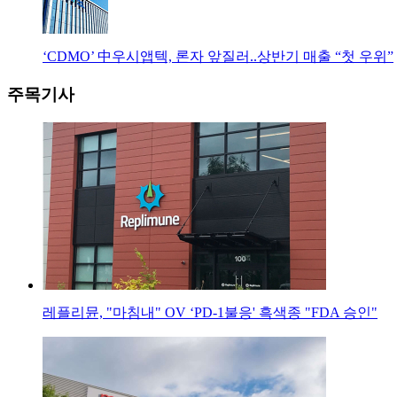
‘CDMO’ 中우시앱텍, 론자 앞질러..상반기 매출 “첫 우위”
주목기사
레플리뮨, "마침내" OV ‘PD-1불응' 흑색종 "FDA 승인"