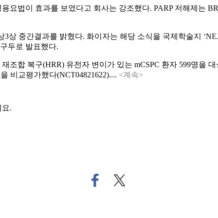
병용요법이 효과를 보였다고 회사는 강조했다. PARP 저해제는 
결과를 밝혔다. 화이자는 해당 소식을 국제학술지 ‘NEJM(The New E
에서 구두로 발표했다.
조합 복구(HRR) 유전자 변이가 있는 mCSPC 환자 599명을 대
을 비교평가했다(NCT04821622)....
<계속>
요.
페
트
이
위
스
터
북
로