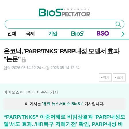
본문 바로가기
주요 메뉴
바이오스펙테이터
통
검색
합
검
전체
국제
기업
색
기사본문
온코닉, 'PARP/TNKS' PARP내성 모델서 효과
"논문"
입력 2026-05-14 12:24
수정 2026-05-14 12:24
작게
크게
바이오스펙테이터 이주연 기자
이 기사는
'유료 뉴스서비스 BioS+'
기사입니다.
“PARP/TNKS” 이중저해로 비임상결과 'PARP내성모
델'서도 효과..'HR복구 저해기전' 확인, PARP내성 바