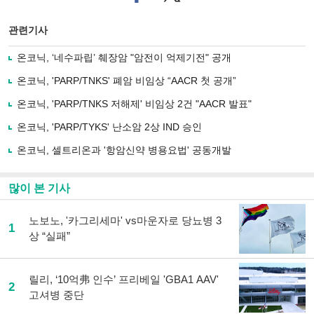
이
터로
스
기사
북
공유
관련기사
으
하기
로
온코닉, ‘네수파립’ 췌장암 "암전이 억제기전" 공개
기
사
온코닉, 'PARP/TNKS' 폐암 비임상 “AACR 첫 공개”
공
유
온코닉, 'PARP/TNKS 저해제' 비임상 2건 "AACR 발표"
하
온코닉, 'PARP/TYKS' 난소암 2상 IND 승인
기
온코닉, 셀트리온과 '항암신약 병용요법' 공동개발
많이 본 기사
노보노, '카그리세마' vs마운자로 당뇨병 3
1
상 “실패”
릴리, ‘10억弗 인수’ 프리베일 'GBA1 AAV'
2
고셔병 중단