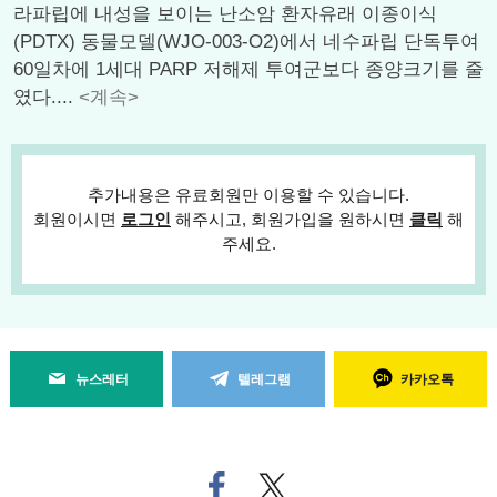
라파립에 내성을 보이는 난소암 환자유래 이종이식
(PDTX) 동물모델(WJO-003-O2)에서 네수파립 단독투여
60일차에 1세대 PARP 저해제 투여군보다 종양크기를 줄
였다....
<계속>
추가내용은 유료회원만 이용할 수 있습니다.
회원이시면
로그인
해주시고, 회원가입을 원하시면
클릭
해
주세요.
뉴스레터
텔레그램
카카오톡
페
트위