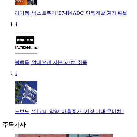
리가켐, 넥스트큐어 'B7-H4 ADC' 단독개발 권리 확보
4
블랙록, 알테오젠 지분 5.03% 취득
5
노보노, ‘위고비 알약’ 매출증가 “시장 기대 못미쳐”
주목기사