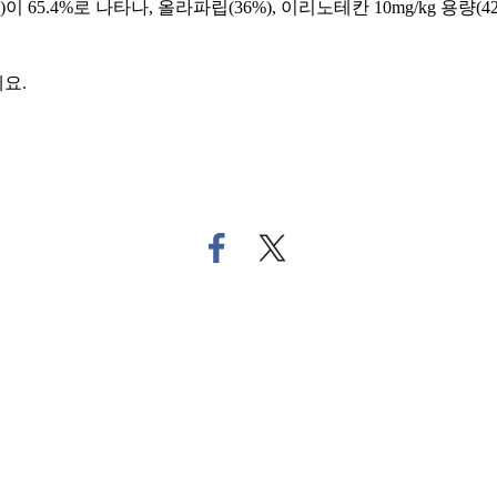
5.4%로 나타나, 올라파립(36%), 이리노테칸 10mg/kg 용량(4
요.
페
트
이
위
스
터
북
로
으
기
로
사
기
공
사
유
공
하
유
기
하