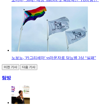
노보노, '카그리세마' vs마운자로 당뇨병 3상 “실패”
이전 기사
다음 기사
탐방