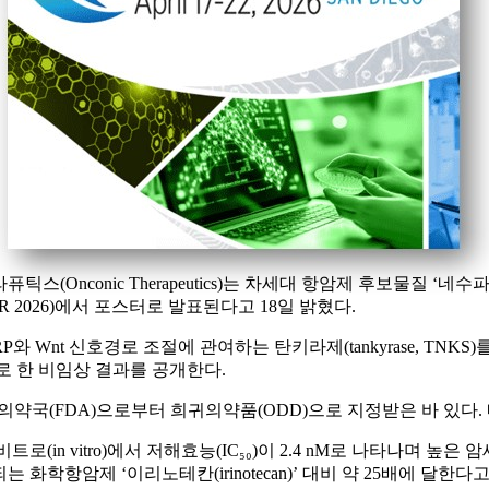
틱스(Onconic Therapeutics)는 차세대 항암제 후보물질 ‘네수파립(
2026)에서 포스터로 발표된다고 18일 밝혔다.
 Wnt 신호경로 조절에 관여하는 탄키라제(tankyrase, TNK
 한 비임상 결과를 공개한다.
의약국(FDA)으로부터 희귀의약품(ODD)으로 지정받은 바 있다
(in vitro)에서 저해효능(IC₅₀)이 2.4 nM로 나타나며 높
용되는 화학항암제 ‘이리노테칸(irinotecan)’ 대비 약 25배에 달한다고 