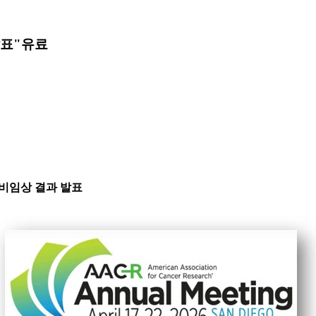
발표"
유료
암 비임상 결과 발표