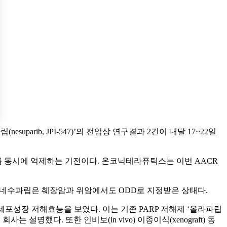
nesuparib, JPI-547)’의 전임상 연구결과 2건이 내달 17~22일
S)를 동시에 억제하는 기전이다. 온코닉테라퓨틱스는 이번 AACR
. 네수파립은 췌장암과 위암에서도 ODD로 지정받은 상태다.
은 암세포성장 저해효능을 보였다. 이는 기존 PARP 저해제 ‘올라파립
회사는 설명했다. 또한 인비보(in vivo) 이종이식(xenograft) 동