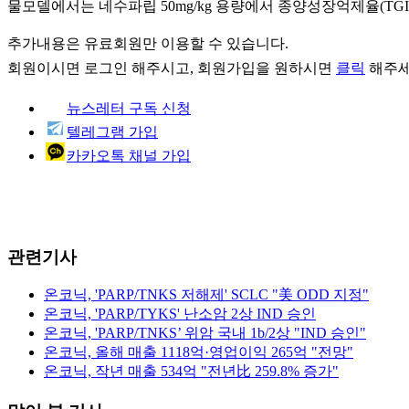
물모델에서는 네수파립 50mg/kg 용량에서 종양성장억제율(TGI)이 6
추가내용은 유료회원만 이용할 수 있습니다.
회원이시면
로그인
해주시고, 회원가입을 원하시면
클릭
해주세
뉴스레터 구독 신청
텔레그램 가입
카카오톡 채널 가입
관련기사
온코닉, 'PARP/TNKS 저해제' SCLC "美 ODD 지정"
온코닉, 'PARP/TYKS' 난소암 2상 IND 승인
온코닉, 'PARP/TNKS’ 위암 국내 1b/2상 "IND 승인"
온코닉, 올해 매출 1118억·영업이익 265억 "전망"
온코닉, 작년 매출 534억 "전년比 259.8% 증가"