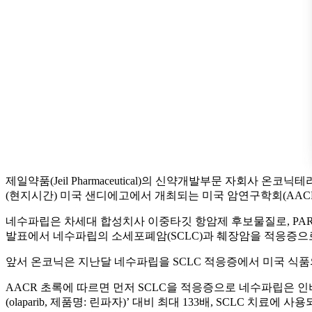
제일약품(Jeil Pharmaceutical)의 신약개발부문 자회사 온코닉테라퓨
(현지시간) 미국 샌디에고에서 개최되는 미국 암연구학회(AACR 
네수파립은 차세대 합성치사 이중타깃 항암제 후보물질로, PARP와
발표에서 네수파립의 소세포폐암(SCLC)과 췌장암을 적응증으로
앞서 온코닉은 지난달 네수파립을 SCLC 적응증에서 미국 식품
AACR 초록에 따르면 먼저 SCLC을 적응증으로 네수파립은 인비트로
(olaparib, 제품명: 린파자)’ 대비 최대 133배, SCLC 치료에 사