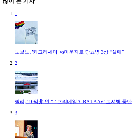
많이 본 기사
1
노보노, '카그리세마' vs마운자로 당뇨병 3상 “실패”
2
릴리, ‘10억弗 인수’ 프리베일 'GBA1 AAV' 고셔병 중단
3