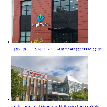
레플리뮨, "마침내" OV ‘PD-1불응' 흑색종 "FDA 승인"
모더나, ‘50세↑ 대상’ mRNA 첫 독감백신 “FDA 승인”