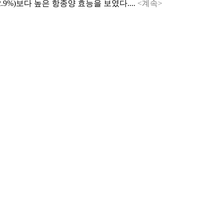
2.9%)보다 높은 항종양 효능을 보였다....
<계속>