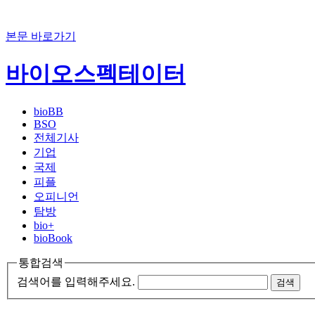
본문 바로가기
바이오스펙테이터
bioBB
BSO
전체기사
기업
국제
피플
오피니언
탐방
bio+
bioBook
통합검색
검색어를 입력해주세요.
검색