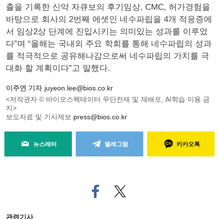
출을 기록한 신약 자큐보의 후기임상, CMC, 허가경험을
바탕으로 회사의 2번째 에셋인 네수파립을 4개 적응증에
서 임상2상 단계에 진입시키는 의미있는 성과를 이루었
다”며 “올해는 국내외 주요 학회를 통해 네수파립의 성과
를 적극적으로 공유해나감으로써 네수파립의 가치를 극
대화 할 계획이다”고 말했다.
이주연 기자
juyeon.lee@bios.co.kr
<저작권자 © 바이오스펙테이터 무단전재 및 재배포, AI학습 이용 금
지>
보도자료 및 기사제보
press@bios.co.kr
뉴스레터
텔레그램
카카오톡
페
트위
이
터로
스
기사
북
공유
관련기사