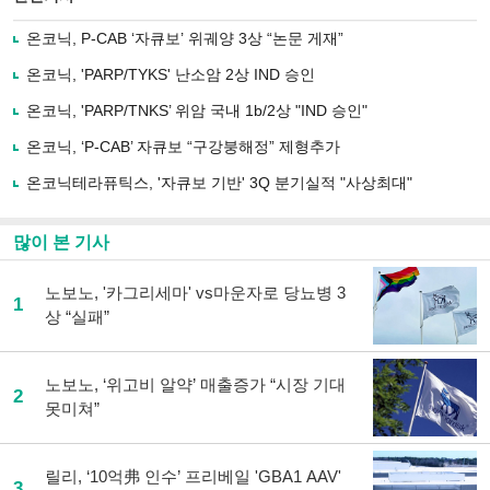
으
하기
로
온코닉, P-CAB ‘자큐보’ 위궤양 3상 “논문 게재”
기
사
온코닉, 'PARP/TYKS' 난소암 2상 IND 승인
공
유
온코닉, 'PARP/TNKS’ 위암 국내 1b/2상 "IND 승인"
하
온코닉, ‘P-CAB’ 자큐보 “구강붕해정” 제형추가
기
온코닉테라퓨틱스, '자큐보 기반' 3Q 분기실적 "사상최대"
많이 본 기사
노보노, '카그리세마' vs마운자로 당뇨병 3
1
상 “실패”
노보노, ‘위고비 알약’ 매출증가 “시장 기대
2
못미쳐”
릴리, ‘10억弗 인수’ 프리베일 'GBA1 AAV'
3