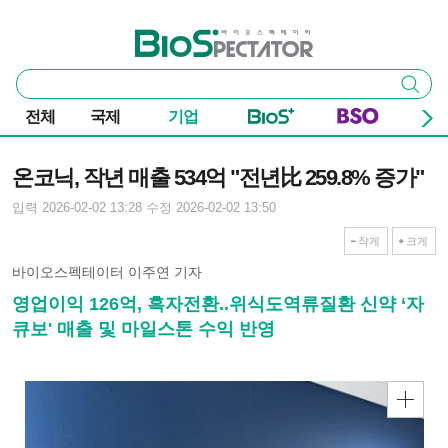
본문 바로가기
주요 메뉴
바이오스펙테이터
통
검색
합
검
전체
국제
기업
색
기사본문
온코닉, 작년 매출 534억 "전년比 259.8% 증가"
입력 2026-02-02 13:28
수정 2026-02-02 13:50
작게
크게
바이오스펙테이터 이주연 기자
영업이익 126억, 흑자전환..위식도역류질환 신약 ‘자
큐보' 매출 및 마일스톤 수익 반영