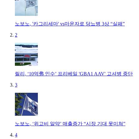
노보노, '카그리세마' vs마운자로 당뇨병 3상 “실패”
2
릴리, ‘10억弗 인수’ 프리베일 'GBA1 AAV' 고셔병 중단
3
노보노, ‘위고비 알약’ 매출증가 “시장 기대 못미쳐”
4