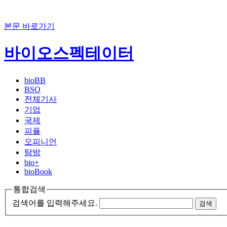
본문 바로가기
바이오스펙테이터
bioBB
BSO
전체기사
기업
국제
피플
오피니언
탐방
bio+
bioBook
통합검색
검색어를 입력해주세요.
검색