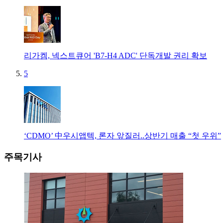
리가켐, 넥스트큐어 'B7-H4 ADC' 단독개발 권리 확보
5
‘CDMO’ 中우시앱텍, 론자 앞질러..상반기 매출 “첫 우위”
주목기사