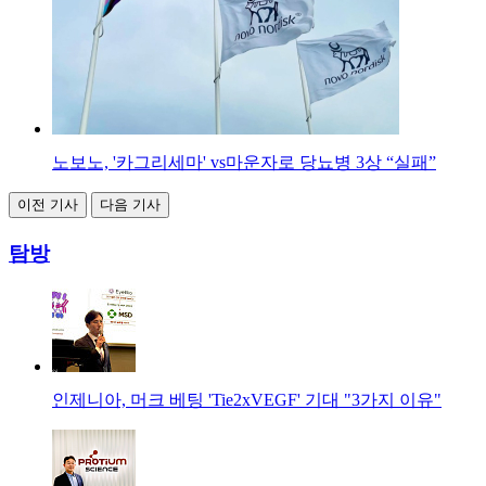
노보노, '카그리세마' vs마운자로 당뇨병 3상 “실패”
이전 기사
다음 기사
탐방
인제니아, 머크 베팅 'Tie2xVEGF' 기대 "3가지 이유"