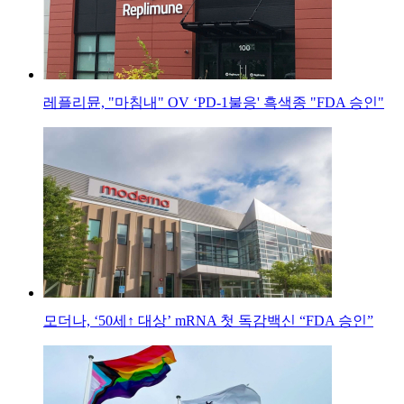
레플리뮨, "마침내" OV ‘PD-1불응' 흑색종 "FDA 승인"
모더나, ‘50세↑ 대상’ mRNA 첫 독감백신 “FDA 승인”