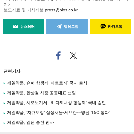
지>
보도자료 및 기사제보
press@bios.co.kr
뉴스레터
텔레그램
카카오톡
페
트위
이
터로
스
기사
북
공유
관련기사
으
하기
로
제일약품, 슈퍼 항생제 '페트로자' 국내 출시
기
사
제일약품, 한상철 사장 공동대표 선임
공
유
제일약품, 시오노기서 L/I ‘다제내성 항생제’ 국내 승인
하
제일약품, ‘자큐보정’ 삼성서울·세브란스병원 “D/C 통과”
기
제일약품, 임원 승진 인사