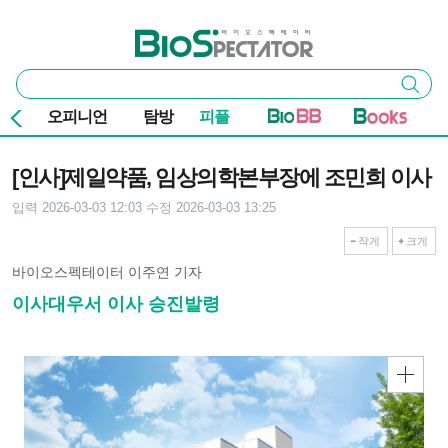
본문 바로가기
주요 메뉴
바이오스펙테이터
통
검색
합
검
오피니언
탐방
피플
색
기사본문
[인사]제일약품, 임상의학본부장에 조민희 이사
입력 2026-03-03 12:03
수정 2026-03-03 13:25
작게
크게
바이오스펙테이터 이주연 기자
이사대우서 이사 승진발령