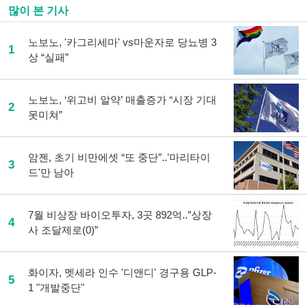
많이 본 기사
노보노, '카그리세마' vs마운자로 당뇨병 3
1
상 “실패”
노보노, ‘위고비 알약’ 매출증가 “시장 기대
2
못미쳐”
암젠, 초기 비만에셋 “또 중단”..'마리타이
3
드'만 남아
7월 비상장 바이오투자, 3곳 892억..”상장
4
사 조달제로(0)”
화이자, 멧세라 인수 '디앤디' 경구용 GLP-
5
1 "개발중단"