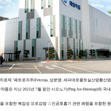
음성균 감염 치료제 ‘페트로자주(Fetcroja, 성분명: 세피데로콜토
약품은 지난 2022년 7월 핑안 시오노기(Ping An-Shionogi
 포함한 복잡성 요로감염 △인공호흡기 관련 폐렴을 포함한 원내