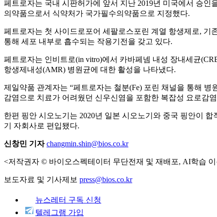
페트로자는 국내 시판허가에 앞서 지난 2019년 미국에서 승인을
의약품으로서 식약처가 국가필수의약품으로 지정했다.
페트로자는 첫 사이드로포어 세팔로스포린 계열 항생제로, 기존
통해 세포 내부로 흡수되는 작용기전을 갖고 있다.
페트로자는 인비트로(in vitro)에서 카바페넴 내성 장내세균(C
항생제내성(AMR) 병원균에 대한 활성을 나타냈다.
제일약품 관계자는 “페트로자는 철분(Fe) 포린 채널을 통해 병
감염으로 치료가 어려웠던 신우신염을 포함한 복잡성 요로감염 
한편 핑안 시오노기는 2020년 일본 시오노기와 중국 핑안이 
기 자회사로 편입됐다.
신창민 기자
changmin.shin@bios.co.kr
<저작권자 © 바이오스펙테이터 무단전재 및 재배포, AI학습 이
보도자료 및 기사제보
press@bios.co.kr
뉴스레터 구독 신청
텔레그램 가입