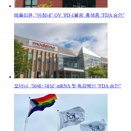
레플리뮨, "마침내" OV ‘PD-1불응' 흑색종 "FDA 승인"
모더나, ‘50세↑ 대상’ mRNA 첫 독감백신 “FDA 승인”