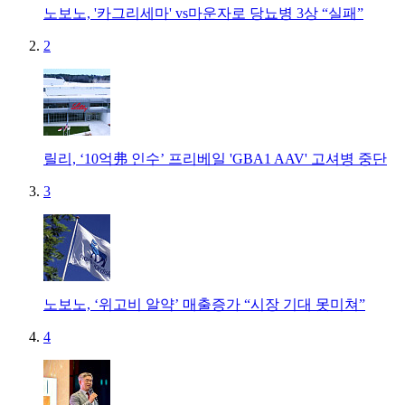
노보노, '카그리세마' vs마운자로 당뇨병 3상 “실패”
2
릴리, ‘10억弗 인수’ 프리베일 'GBA1 AAV' 고셔병 중단
3
노보노, ‘위고비 알약’ 매출증가 “시장 기대 못미쳐”
4