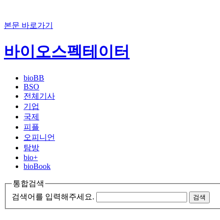
본문 바로가기
바이오스펙테이터
bioBB
BSO
전체기사
기업
국제
피플
오피니언
탐방
bio+
bioBook
통합검색
검색어를 입력해주세요.
검색