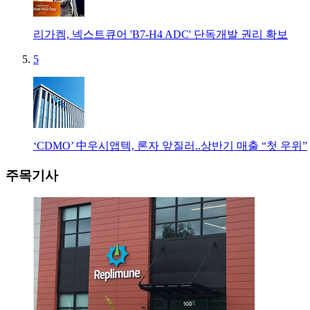
리가켐, 넥스트큐어 'B7-H4 ADC' 단독개발 권리 확보
5
‘CDMO’ 中우시앱텍, 론자 앞질러..상반기 매출 “첫 우위”
주목기사